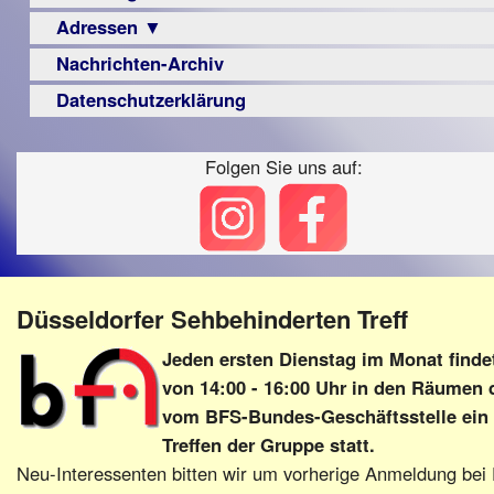
Berichte
Visus
Urteile
Adressen ▼
Sehbehinderung
▼
Zeitschrift
Frühförderung
Nachrichten-Archiv
Augenoptiker
Vorstand
LPF-
Archiv
Schule
Broschüre
Berichte
Berufsbildungswerke
Datenschutzerklärung
Satzung
Ausbildung
Monokular
Berufsförderungswerke
Beitritt
–
Mac
Folgen Sie uns auf:
Familienratgeber
Fördern/Spenden
Beruf
Instagram-
Hörbüchereien
Ortsvereine
Senioren
Links
Reha-
BFS
Hilfsmittel
Lehrer
e.V.
-
bundesweit
Schulen
PC
Düsseldorfer Sehbehinderten Treff
Verbände
Jeden ersten Dienstag im Monat
finde
von 14:00 - 16:00 Uhr in den Räumen 
vom BFS-Bundes-Geschäftsstelle ein
Treffen der Gruppe statt.
Neu-Interessenten bitten wir um vorherige Anmeldung bei