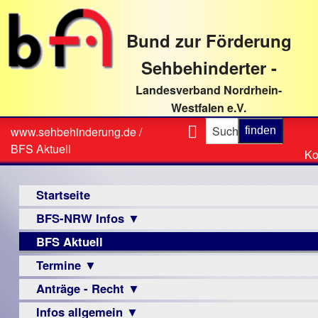
direkt
zum
Bund zur Förderung
Textinhalt
Sehbehinderter -
Landesverband Nordrhein-
Westfalen e.V.
Suche
www.sehbehinderung.de
/
Z
Sie
BFS Aktuell
Ko
Ko
sind
Hauptmenü
hier
Startseite
BFS-NRW Infos ▼
BFS Aktuell
Über
uns
Termine ▼
Infomaterial
Anträge - Recht ▼
Veranstaltungsprogramme
▼
Infos allgemein ▼
Archiv