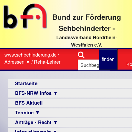
direkt
zum
Bund zur Förderung
Textinhalt
Sehbehinderter -
Landesverband Nordrhein-
Westfalen e.V.
Suche
www.sehbehinderung.de
/
Z
Sie
Adressen ▼
/
Reha-Lehrer
Ko
Ko
sind
hier
Hauptmenü
Startseite
BFS-NRW Infos ▼
BFS Aktuell
Über
uns
Termine ▼
Infomaterial
Anträge - Recht ▼
Veranstaltungsprogramme
▼
Infos allgemein ▼
Archiv