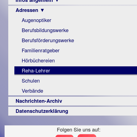
Berichte
Visus
Urteile
Adressen ▼
Sehbehinderung
▼
Zeitschrift
Frühförderung
Augenoptiker
Vorstand
LPF-
Archiv
Schule
Broschüre
Berichte
Berufsbildungswerke
Satzung
Ausbildung
Monokular
Berufsförderungswerke
Beitritt
–
Mac
Familienratgeber
Fördern/Spenden
Beruf
Instagram-
Hörbüchereien
Ortsvereine
Senioren
Links
Reha-Lehrer
BFS
Hilfsmittel
e.V.
Schulen
-
bundesweit
PC
Verbände
Nachrichten-Archiv
Datenschutzerklärung
Folgen Sie uns auf: