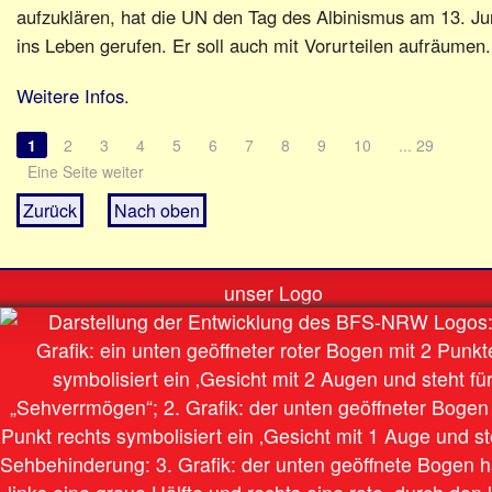
aufzuklären, hat die UN den Tag des Albinismus am 13. Ju
ins Leben gerufen. Er soll auch mit Vorurteilen aufräumen.
Weitere Infos
.
1
2
3
4
5
6
7
8
9
10
... 29
Eine Seite weiter
Zurück
Nach oben
unser Logo