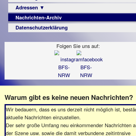
Berichte
Visus
Urteile
Adressen ▼
Sehbehinderung
▼
Zeitschrift
Frühförderung
Nachrichten-Archiv
Augenoptiker
Vorstand
LPF-
Archiv
Schule
Broschüre
Berichte
Berufsbildungswerke
Datenschutzerklärung
Satzung
Ausbildung
Monokular
Berufsförderungswerke
Beitritt
–
Mac
Folgen Sie uns auf:
Familienratgeber
Fördern/Spenden
Beruf
Instagram-
Hörbüchereien
Ortsvereine
Senioren
Links
Reha-
BFS
Hilfsmittel
Lehrer
e.V.
-
bundesweit
Schulen
PC
Verbände
Warum gibt es keine neuen Nachrichten?
Wir bedauern, dass es uns derzeit nicht möglich ist, bestä
aktuelle Nachrichten einzustellen.
Der sehr große Umfang neu einkommender Nachrichten a
der Szene usw. sowie die damit verbundene zeitintnsive