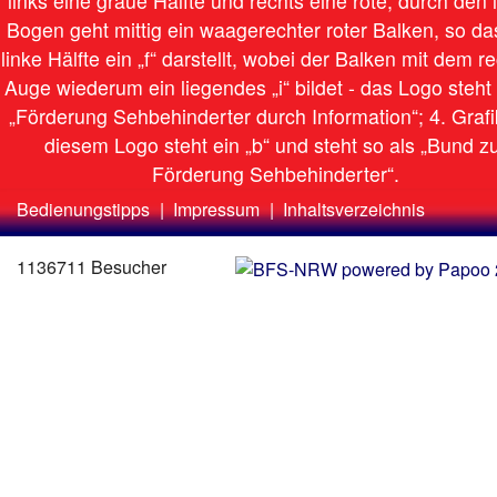
Bedienungstipps
|
Impressum
|
Inhaltsverzeichnis
Zweit-
Lo
Menü
1136711 Besucher