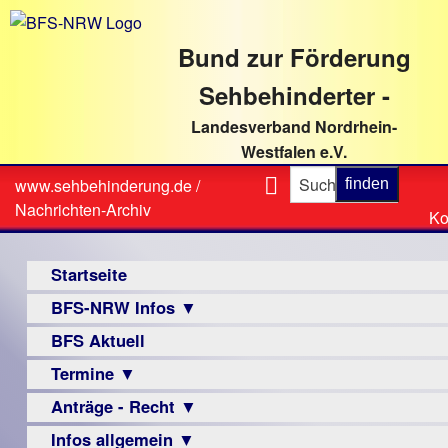
direkt
zum
Bund zur Förderung
Textinhalt
Sehbehinderter -
Landesverband Nordrhein-
Westfalen e.V.
Suche
www.sehbehinderung.de
/
Z
Sie
Nachrichten-Archiv
Ko
Ko
sind
Hauptmenü
hier
Startseite
BFS-NRW Infos ▼
BFS Aktuell
Über
uns
Termine ▼
Infomaterial
Anträge - Recht ▼
Veranstaltungsprogramme
▼
Infos allgemein ▼
Archiv