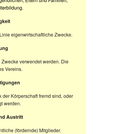
endlichen, Eltern und Familien,
terbildung.
gkeit
er Linie eigenwirtschaftliche Zwecke.
dung
en Zwecke verwendet werden. Die
es Vereins.
stigungen
der Körperschaft fremd sind, oder
gt werden.
nd Austritt
liche (fördernde) Mitglieder.