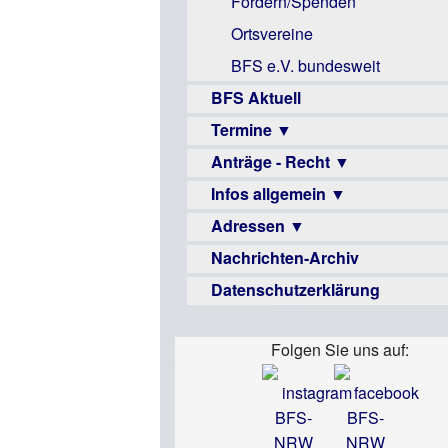
Fördern/Spenden
Mac
Ortsvereine
Instagram-
BFS e.V. bundesweit
Links
BFS Aktuell
Termine ▼
Anträge - Recht ▼
Veranstaltungsprogramme
Infos allgemein ▼
Archiv
Urteile
Adressen ▼
Sehbehinderung
Nachrichten-Archiv
Frühförderung
Augenoptiker
Datenschutzerklärung
Schule
Berufsbildungswerke
Ausbildung
Berufsförderungswerke
–
Folgen Sie uns auf:
Familienratgeber
Beruf
Hörbüchereien
Senioren
Reha-
Hilfsmittel
Lehrer