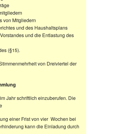
träge
itgliedern
 von Mitgliedern
chtes und des Haushaltsplans
orstandes und die Entlastung des
es (§15).
 Stimmenmehrheit von Dreiviertel der
ammlung
m Jahr schriftlich einzuberufen. Die
ie
tung einer Frist von vier Wochen bei
erhinderung kann die Einladung durch