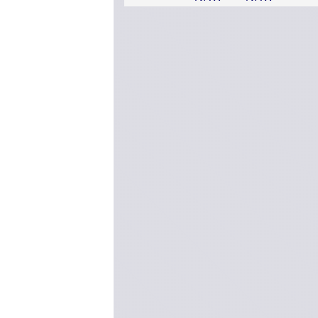
-
Schulen
PC
Verbände