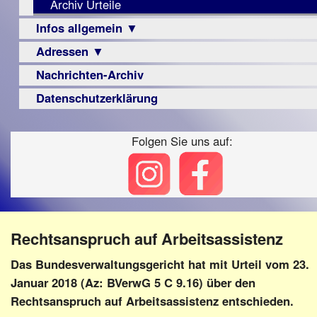
Archiv Urteile
Berichte
Visus
Infos allgemein ▼
▼
Zeitschrift
Adressen ▼
Sehbehinderung
Vorstand
LPF-
Archiv
Broschüre
Berichte
Frühförderung
Nachrichten-Archiv
Augenoptiker
Satzung
Monokular
Schule
Berufsbildungswerke
Datenschutzerklärung
Beitritt
Mac
Ausbildung
Berufsförderungswerke
Fördern/Spenden
Instagram-
–
Folgen Sie uns auf:
Familienratgeber
Ortsvereine
Links
Beruf
Hörbüchereien
BFS
Senioren
e.V.
Reha-
Hilfsmittel
bundesweit
Lehrer
-
Schulen
PC
Rechtsanspruch auf Arbeitsassistenz
Verbände
Das Bundesverwaltungsgericht hat mit Urteil vom 23.
Januar 2018 (Az: BVerwG 5 C 9.16) über den
Rechtsanspruch auf Arbeitsassistenz entschieden.