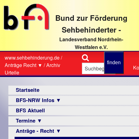
direkt
zum
Bund zur Förderung
Textinhalt
Sehbehinderter -
Landesverband Nordrhein-
Westfalen e.V.
Suche
www.sehbehinderung.de
/
Z
Sie
Anträge Recht ▼
/
Archiv
Ko
Ko
sind
Urteile
hier
Hauptmenü
Startseite
BFS-NRW Infos ▼
BFS Aktuell
Über
uns
Termine ▼
Infomaterial
Anträge - Recht ▼
Veranstaltungsprogramme
▼