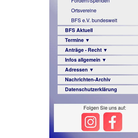
Fördern/Spenden
Mac
Ortsvereine
Instagram-
BFS e.V. bundesweit
Links
BFS Aktuell
Termine ▼
Anträge - Recht ▼
Veranstaltungsprogramme
Infos allgemein ▼
Archiv
Urteile
Adressen ▼
Sehbehinderung
Nachrichten-Archiv
Frühförderung
Augenoptiker
Datenschutzerklärung
Schule
Berufsbildungswerke
Ausbildung
Berufsförderungswerke
–
Folgen Sie uns auf:
Familienratgeber
Beruf
Hörbüchereien
Senioren
Reha-
Hilfsmittel
Lehrer