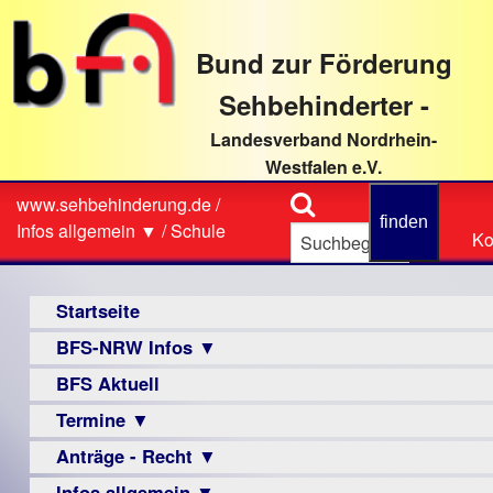
direkt
zum
Bund zur Förderung
Textinhalt
Sehbehinderter -
Landesverband Nordrhein-
Westfalen e.V.
Suche
www.sehbehinderung.de
/
Z
Sie
Infos allgemein ▼
/
Schule
Ko
Ko
sind
hier
Hauptmenü
Startseite
BFS-NRW Infos ▼
BFS Aktuell
Über
uns
Termine ▼
Infomaterial
Anträge - Recht ▼
Veranstaltungsprogramme
▼
Infos allgemein ▼
Archiv