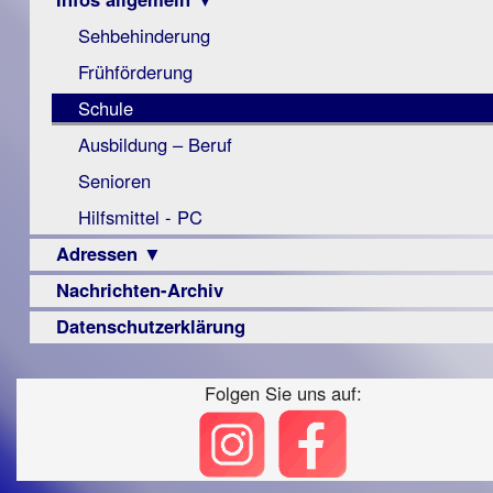
Berichte
Visus
Urteile
Sehbehinderung
▼
Zeitschrift
Frühförderung
Vorstand
LPF-
Archiv
Broschüre
Berichte
Schule
Satzung
Monokular
Ausbildung – Beruf
Beitritt
Mac
Senioren
Fördern/Spenden
Instagram-
Hilfsmittel - PC
Ortsvereine
Links
Adressen ▼
BFS
e.V.
Nachrichten-Archiv
Augenoptiker
bundesweit
Berufsbildungswerke
Datenschutzerklärung
Berufsförderungswerke
Folgen Sie uns auf:
Familienratgeber
Hörbüchereien
Reha-
Lehrer