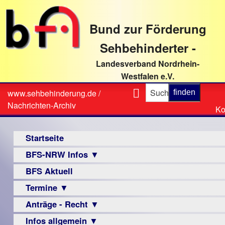
direkt
zum
Bund zur Förderung
Textinhalt
Sehbehinderter -
Landesverband Nordrhein-
Westfalen e.V.
Suche
www.sehbehinderung.de
/
Z
Sie
Nachrichten-Archiv
Ko
Ko
sind
Hauptmenü
hier
Startseite
BFS-NRW Infos ▼
BFS Aktuell
Über
uns
Termine ▼
Infomaterial
Anträge - Recht ▼
Veranstaltungsprogramme
▼
Infos allgemein ▼
Archiv