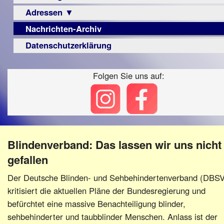
Berichte
Visus
Urteile
Adressen ▼
Sehbehinderung
▼
Zeitschrift
Frühförderung
Nachrichten-Archiv
Augenoptiker
Vorstand
LPF-
Archiv
Schule
Broschüre
Berichte
Berufsbildungswerke
Datenschutzerklärung
Satzung
Ausbildung
Monokular
Berufsförderungswerke
Beitritt
–
Mac
Folgen Sie uns auf:
Familienratgeber
Fördern/Spenden
Beruf
Instagram-
Hörbüchereien
Ortsvereine
Senioren
Links
Reha-
BFS
Hilfsmittel
Lehrer
e.V.
-
bundesweit
Schulen
PC
Blindenverband: Das lassen wir uns nicht
Verbände
gefallen
Der Deutsche Blinden- und Sehbehindertenverband (DBSV
kritisiert die aktuellen Pläne der Bundesregierung und
befürchtet eine massive Benachteiligung blinder,
sehbehinderter und taubblinder Menschen. Anlass ist der