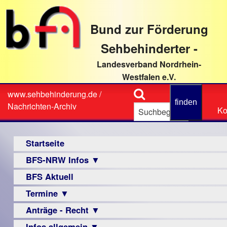
direkt
zum
Bund zur Förderung
Textinhalt
Sehbehinderter -
Landesverband Nordrhein-
Westfalen e.V.
Suche
www.sehbehinderung.de
/
Z
Sie
Nachrichten-Archiv
Ko
Ko
sind
hier
Hauptmenü
Startseite
BFS-NRW Infos ▼
BFS Aktuell
Über
uns
Termine ▼
Infomaterial
Anträge - Recht ▼
Veranstaltungsprogramme
▼
Infos allgemein ▼
Archiv