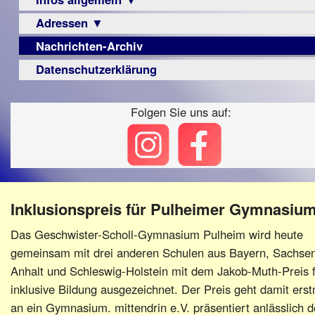
Berichte
Visus
Urteile
Adressen ▼
Sehbehinderung
▼
Zeitschrift
Frühförderung
Nachrichten-Archiv
Augenoptiker
Vorstand
LPF-
Archiv
Schule
Broschüre
Berichte
Berufsbildungswerke
Datenschutzerklärung
Satzung
Ausbildung
Monokular
Berufsförderungswerke
Beitritt
–
Mac
Folgen Sie uns auf:
Familienratgeber
Fördern/Spenden
Beruf
Instagram-
Hörbüchereien
Ortsvereine
Senioren
Links
Reha-
BFS
Hilfsmittel
Lehrer
e.V.
-
bundesweit
Schulen
PC
Inklusionspreis für Pulheimer Gymnasiu
Verbände
Das Geschwister-Scholl-Gymnasium Pulheim wird heute
gemeinsam mit drei anderen Schulen aus Bayern, Sachse
Anhalt und Schleswig-Holstein mit dem Jakob-Muth-Preis 
inklusive Bildung ausgezeichnet. Der Preis geht damit ers
an ein Gymnasium. mittendrin e.V. präsentiert anlässlich d