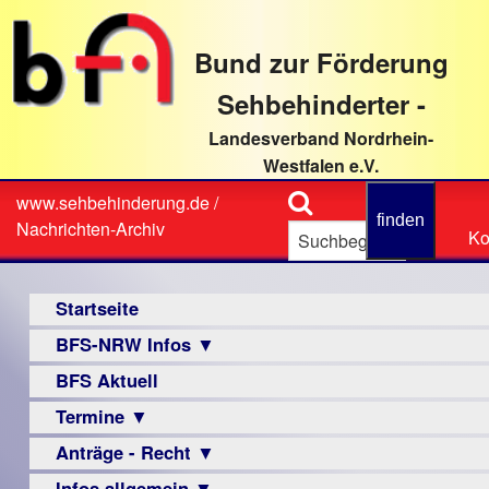
direkt
zum
Bund zur Förderung
Textinhalt
Sehbehinderter -
Landesverband Nordrhein-
Westfalen e.V.
Suche
www.sehbehinderung.de
/
Z
Sie
Nachrichten-Archiv
Ko
Ko
sind
hier
Hauptmenü
Startseite
BFS-NRW Infos ▼
BFS Aktuell
Über
uns
Termine ▼
Infomaterial
Anträge - Recht ▼
Veranstaltungsprogramme
▼
Infos allgemein ▼
Archiv