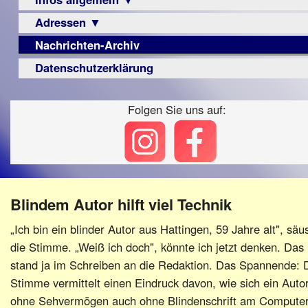
Berichte
Visus
Urteile
Adressen ▼
Sehbehinderung
▼
Zeitschrift
Frühförderung
Nachrichten-Archiv
Augenoptiker
Vorstand
LPF-
Archiv
Schule
Broschüre
Berichte
Berufsbildungswerke
Datenschutzerklärung
Satzung
Ausbildung
Monokular
Berufsförderungswerke
Beitritt
–
Mac
Folgen Sie uns auf:
Familienratgeber
Fördern/Spenden
Beruf
Instagram-
Hörbüchereien
Ortsvereine
Senioren
Links
Reha-
BFS
Hilfsmittel
Lehrer
e.V.
-
bundesweit
Schulen
PC
Blindem Autor hilft viel Technik
Verbände
„Ich bin ein blinder Autor aus Hattingen, 59 Jahre alt", säus
die Stimme. „Weiß ich doch", könnte ich jetzt denken. Das
stand ja im Schreiben an die Redaktion. Das Spannende: 
Stimme vermittelt einen Eindruck davon, wie sich ein Auto
ohne Sehvermögen auch ohne Blindenschrift am Compute