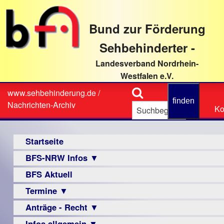
direkt
zum
Bund zur Förderung
Textinhalt
Sehbehinderter -
Landesverband Nordrhein-
Westfalen e.V.
Suche
www.sehbehinderung.de
/
Z
Sie
Nachrichten-Archiv
Ko
Ko
sind
hier
Hauptmenü
Startseite
BFS-NRW Infos ▼
BFS Aktuell
Über
uns
Termine ▼
Infomaterial
Anträge - Recht ▼
Veranstaltungsprogramme
▼
Infos allgemein ▼
Archiv