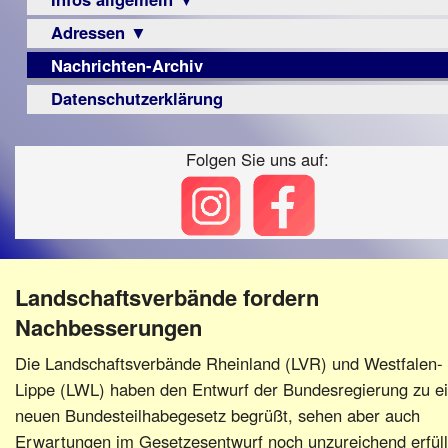
Berichte
Visus
Urteile
Adressen ▼
Sehbehinderung
▼
Zeitschrift
Frühförderung
Nachrichten-Archiv
Augenoptiker
Vorstand
LPF-
Archiv
Schule
Broschüre
Berichte
Berufsbildungswerke
Datenschutzerklärung
Satzung
Ausbildung
Monokular
Berufsförderungswerke
Beitritt
–
Mac
Folgen Sie uns auf:
Familienratgeber
Fördern/Spenden
Beruf
Instagram-
Hörbüchereien
Ortsvereine
Senioren
Links
Reha-
BFS
Hilfsmittel
Lehrer
e.V.
-
bundesweit
Schulen
PC
Landschaftsverbände fordern
Verbände
Nachbesserungen
Die Landschaftsverbände Rheinland (LVR) und Westfalen-
Lippe (LWL) haben den Entwurf der Bundesregierung zu e
neuen Bundesteilhabegesetz begrüßt, sehen aber auch
Erwartungen im Gesetzesentwurf noch unzureichend erfüllt