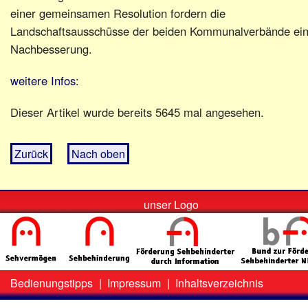
einer gemeinsamen Resolution fordern die
Landschaftsausschüsse der beiden Kommunalverbände ei
Nachbesserung.
weitere Infos:
Dieser Artikel wurde bereits 5645 mal angesehen.
Zurück
Nach oben
unser Logo
Bedienungstipps
|
Impressum
|
Inhaltsverzeichnis
Zweit-
Lo
Menü