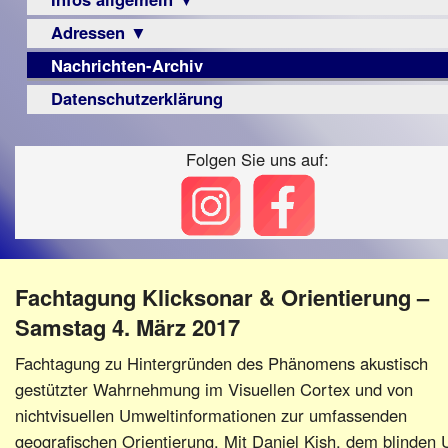
Berichte
Visus
Urteile
Adressen ▼
Sehbehinderung
▼
Zeitschrift
Frühförderung
Nachrichten-Archiv
Augenoptiker
Vorstand
LPF-
Archiv
Schule
Broschüre
Berichte
Berufsbildungswerke
Datenschutzerklärung
Satzung
Ausbildung
Monokular
Berufsförderungswerke
Beitritt
–
Mac
Folgen Sie uns auf:
Familienratgeber
Fördern/Spenden
Beruf
Instagram-
Hörbüchereien
Ortsvereine
Senioren
Links
Reha-
BFS
Hilfsmittel
Lehrer
e.V.
-
bundesweit
Schulen
PC
Fachtagung Klicksonar & Orientierung –
Verbände
Samstag 4. März 2017
Fachtagung zu Hintergründen des Phänomens akustisch
gestützter Wahrnehmung im Visuellen Cortex und von
nichtvisuellen Umweltinformationen zur umfassenden
geografischen Orientierung. Mit Daniel Kish, dem blinden 