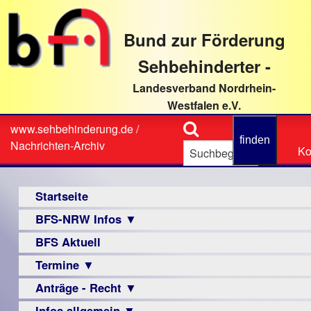
direkt
zum
Bund zur Förderung
Textinhalt
Sehbehinderter -
Landesverband Nordrhein-
Westfalen e.V.
Suche
www.sehbehinderung.de
/
Z
Sie
Nachrichten-Archiv
Ko
Ko
sind
hier
Hauptmenü
Startseite
BFS-NRW Infos ▼
BFS Aktuell
Über
uns
Termine ▼
Infomaterial
Anträge - Recht ▼
Veranstaltungsprogramme
▼
Infos allgemein ▼
Archiv