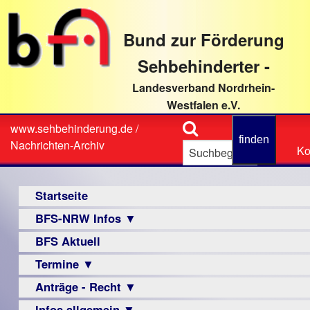
direkt
zum
Bund zur Förderung
Textinhalt
Sehbehinderter -
Landesverband Nordrhein-
Westfalen e.V.
Suche
www.sehbehinderung.de
/
Z
Sie
Nachrichten-Archiv
Ko
Ko
sind
hier
Hauptmenü
Startseite
BFS-NRW Infos ▼
BFS Aktuell
Über
uns
Termine ▼
Infomaterial
Anträge - Recht ▼
Veranstaltungsprogramme
▼
Infos allgemein ▼
Archiv