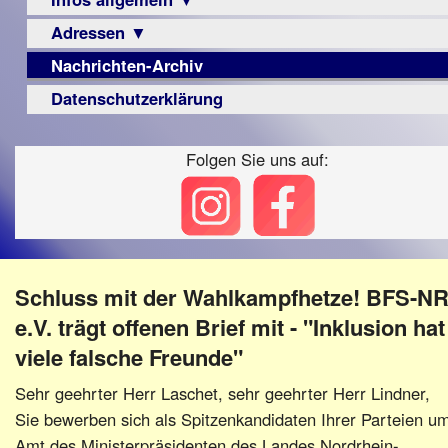
Berichte
Visus
Urteile
Adressen ▼
Sehbehinderung
▼
Zeitschrift
Frühförderung
Nachrichten-Archiv
Augenoptiker
Vorstand
LPF-
Archiv
Schule
Broschüre
Berichte
Berufsbildungswerke
Datenschutzerklärung
Satzung
Ausbildung
Monokular
Berufsförderungswerke
Beitritt
–
Mac
Folgen Sie uns auf:
Familienratgeber
Fördern/Spenden
Beruf
Instagram-
Hörbüchereien
Ortsvereine
Senioren
Links
Reha-
BFS
Hilfsmittel
Lehrer
e.V.
-
bundesweit
Schulen
PC
Schluss mit der Wahlkampfhetze! BFS-N
Verbände
e.V. trägt offenen Brief mit - "Inklusion hat
viele falsche Freunde"
Sehr geehrter Herr Laschet, sehr geehrter Herr Lindner,
Sie bewerben sich als Spitzenkandidaten Ihrer Parteien u
Amt des Ministerpräsidenten des Landes Nordrhein-