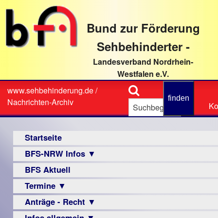
direkt
zum
Bund zur Förderung
Textinhalt
Sehbehinderter -
Landesverband Nordrhein-
Westfalen e.V.
Suche
www.sehbehinderung.de
/
Z
Sie
Nachrichten-Archiv
Ko
Ko
sind
hier
Hauptmenü
Startseite
BFS-NRW Infos ▼
BFS Aktuell
Über
uns
Termine ▼
Infomaterial
Anträge - Recht ▼
Veranstaltungsprogramme
▼
Infos allgemein ▼
Archiv