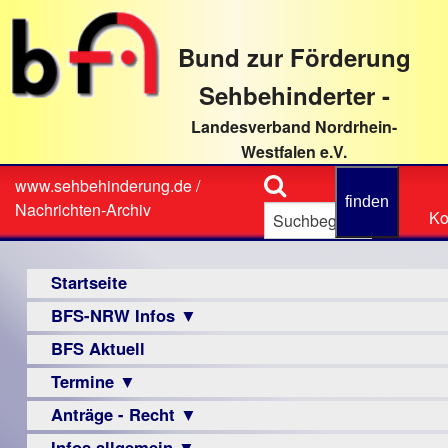
direkt
zum
Bund zur Förderung
Textinhalt
Sehbehinderter -
Landesverband Nordrhein-
Westfalen e.V.
Suche
www.sehbehinderung.de
/
Z
Sie
Nachrichten-Archiv
Ko
Ko
sind
hier
Hauptmenü
Startseite
BFS-NRW Infos ▼
BFS Aktuell
Über
uns
Termine ▼
Infomaterial
Anträge - Recht ▼
Veranstaltungsprogramme
▼
Infos allgemein ▼
Archiv