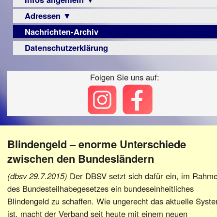
Berichte
Visus
Urteile
Adressen ▼
Sehbehinderung
▼
Zeitschrift
Frühförderung
Nachrichten-Archiv
Augenoptiker
Vorstand
LPF-
Archiv
Schule
Broschüre
Berichte
Berufsbildungswerke
Datenschutzerklärung
Satzung
Ausbildung
Monokular
Berufsförderungswerke
Beitritt
–
Mac
Folgen Sie uns auf:
Familienratgeber
Fördern/Spenden
Beruf
Instagram-
Hörbüchereien
Ortsvereine
Senioren
Links
Reha-
BFS
Hilfsmittel
Lehrer
e.V.
-
bundesweit
Schulen
PC
Blindengeld – enorme Unterschiede
Verbände
zwischen den Bundesländern
(dbsv 29.7.2015)
Der DBSV setzt sich dafür ein, im Rahm
des Bundesteilhabegesetzes ein bundeseinheitliches
Blindengeld zu schaffen. Wie ungerecht das aktuelle Syst
ist, macht der Verband seit heute mit einem neuen