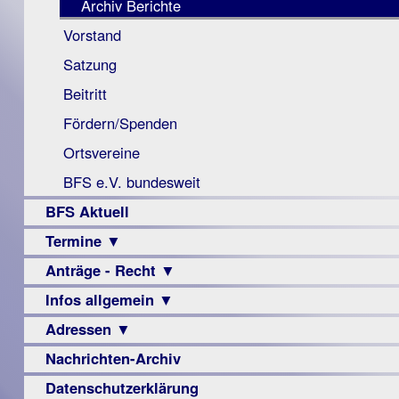
Archiv Berichte
LPF-
Vorstand
Broschüre
Satzung
Monokular
Beitritt
Mac
Fördern/Spenden
Instagram-
Links
Ortsvereine
BFS e.V. bundesweit
BFS Aktuell
Termine ▼
Anträge - Recht ▼
Veranstaltungsprogramme
Infos allgemein ▼
Archiv
Urteile
Adressen ▼
Sehbehinderung
Frühförderung
Nachrichten-Archiv
Augenoptiker
Schule
Berufsbildungswerke
Datenschutzerklärung