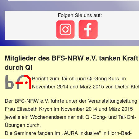
Ausbildung
Berufsförderungswerke
–
Folgen Sie uns auf:
Familienratgeber
Beruf
Hörbüchereien
Senioren
Reha-
Hilfsmittel
Lehrer
-
Schulen
PC
Mitglieder des BFS-NRW e.V. tanken Kraft
Verbände
durch Qi
Bericht zum Tai-chi und Qi-Gong Kurs im
November 2014 und März 2015 von Dieter Klef
Der BFS-NRW e.V. führte unter der Veranstaltungsleitung
Frau Elisabeth Krych im November 2014 und März 2015
jeweils ein Wochenendseminar mit Qi-Gong- und Tai-Chi-
Übungen durch.
Die Seminare fanden im „AURA inklusive" in Horn-Bad-