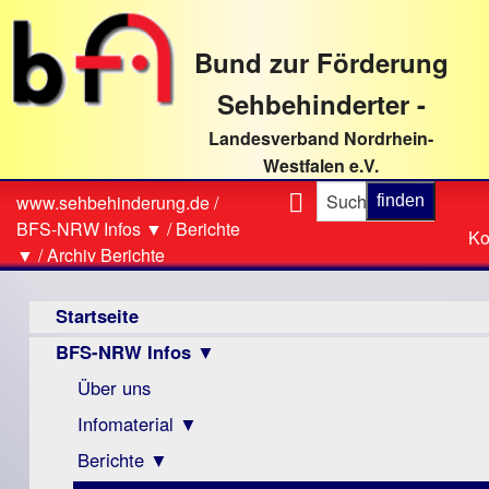
direkt
zum
Bund zur Förderung
Textinhalt
Sehbehinderter -
Landesverband Nordrhein-
Westfalen e.V.
Suche
www.sehbehinderung.de
/
Z
Sie
BFS-NRW Infos ▼
/
Berichte
Ko
Ko
sind
▼
/
Archiv Berichte
hier
Hauptmenü
Startseite
BFS-NRW Infos ▼
Über uns
Infomaterial ▼
Berichte ▼
Visus
Zeitschrift