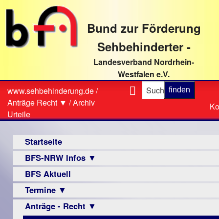
direkt
zum
Bund zur Förderung
Textinhalt
Sehbehinderter -
Landesverband Nordrhein-
Westfalen e.V.
Suche
www.sehbehinderung.de
/
Z
Sie
Anträge Recht ▼
/
Archiv
Ko
Ko
sind
Urteile
hier
Hauptmenü
Startseite
BFS-NRW Infos ▼
BFS Aktuell
Über
uns
Termine ▼
Infomaterial
Anträge - Recht ▼
Veranstaltungsprogramme
▼