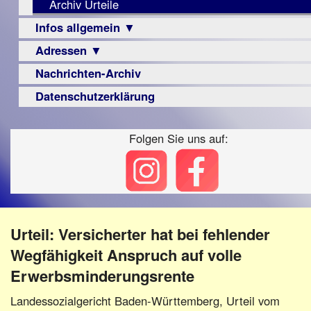
Archiv Urteile
Berichte
Visus
Infos allgemein ▼
▼
Zeitschrift
Adressen ▼
Sehbehinderung
Vorstand
LPF-
Archiv
Broschüre
Berichte
Frühförderung
Nachrichten-Archiv
Augenoptiker
Satzung
Monokular
Schule
Berufsbildungswerke
Datenschutzerklärung
Beitritt
Mac
Ausbildung
Berufsförderungswerke
Fördern/Spenden
Instagram-
–
Folgen Sie uns auf:
Familienratgeber
Ortsvereine
Links
Beruf
Hörbüchereien
BFS
Senioren
e.V.
Reha-
Hilfsmittel
bundesweit
Lehrer
-
Schulen
PC
Urteil: Versicherter hat bei fehlender
Verbände
Wegfähigkeit Anspruch auf volle
Erwerbsminderungsrente
Landessozialgericht Baden-Württemberg, Urteil vom