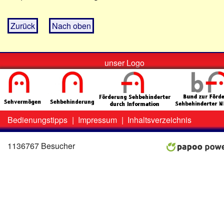
Zurück
Nach oben
unser Logo
Bedienungstipps
|
Impressum
|
Inhaltsverzeichnis
Zweit-
Lo
Menü
1136767 Besucher