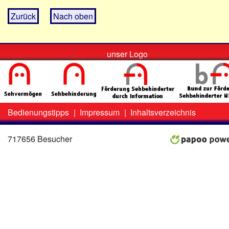
Zurück
Nach oben
unser Logo
Bedienungstipps
|
Impressum
|
Inhaltsverzeichnis
Zweit-
Lo
Menü
717656 Besucher