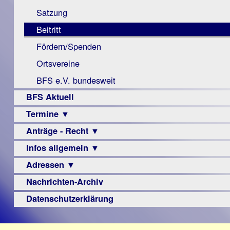
Monokular
Berichte
Satzung
Mac
Beitritt
Instagram-
Fördern/Spenden
Links
Ortsvereine
BFS e.V. bundesweit
BFS Aktuell
Termine ▼
Anträge - Recht ▼
Veranstaltungsprogramme
Infos allgemein ▼
Archiv
Urteile
Adressen ▼
Sehbehinderung
Frühförderung
Nachrichten-Archiv
Augenoptiker
Schule
Berufsbildungswerke
Datenschutzerklärung
Ausbildung
Berufsförderungswerke
–