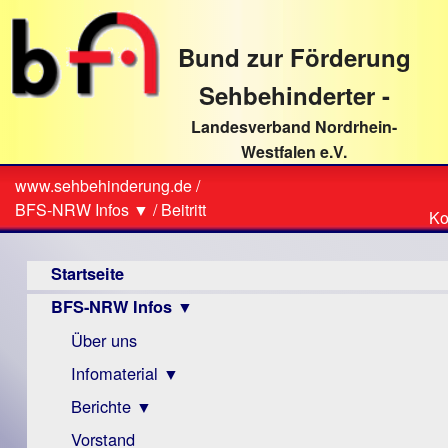
direkt
zum
Bund zur Förderung
Textinhalt
Sehbehinderter -
Landesverband Nordrhein-
Westfalen e.V.
Suche
www.sehbehinderung.de
/
Z
Sie
BFS-NRW Infos ▼
/
Beitritt
Ko
Ko
sind
Hauptmenü
hier
Startseite
BFS-NRW Infos ▼
Über uns
Infomaterial ▼
Berichte ▼
Visus
Zeitschrift
Vorstand
Archiv