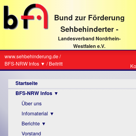
direkt
zum
Bund zur Förderung
Textinhalt
Sehbehinderter -
Landesverband Nordrhein-
Westfalen e.V.
Suche
www.sehbehinderung.de
/
Z
Sie
BFS-NRW Infos ▼
/
Beitritt
Ko
Ko
sind
Hauptmenü
hier
Startseite
BFS-NRW Infos ▼
Über uns
Infomaterial ▼
Berichte ▼
Visus
Zeitschrift
Vorstand
Archiv