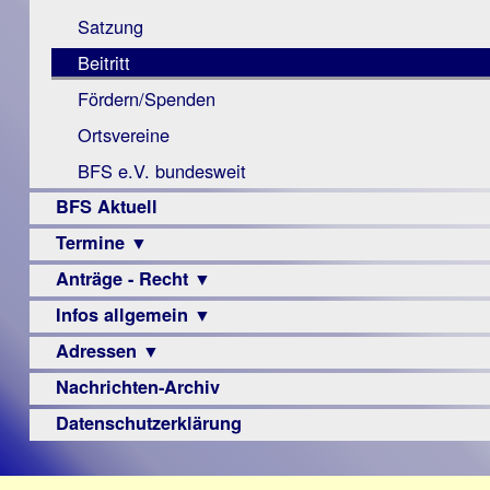
Monokular
Berichte
Satzung
Mac
Beitritt
Instagram-
Fördern/Spenden
Links
Ortsvereine
BFS e.V. bundesweit
BFS Aktuell
Termine ▼
Anträge - Recht ▼
Veranstaltungsprogramme
Infos allgemein ▼
Archiv
Urteile
Adressen ▼
Sehbehinderung
Frühförderung
Nachrichten-Archiv
Augenoptiker
Schule
Berufsbildungswerke
Datenschutzerklärung
Ausbildung
Berufsförderungswerke
–