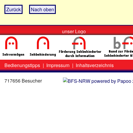
Zurück
Nach oben
unser Logo
Bedienungstipps
|
Impressum
|
Inhaltsverzeichnis
Zweit-
Lo
Menü
717656 Besucher