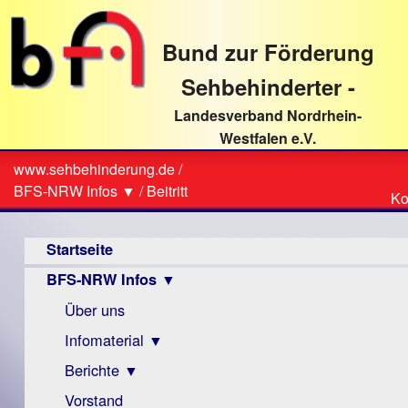
direkt
zum
Bund zur Förderung
Textinhalt
Sehbehinderter -
Landesverband Nordrhein-
Westfalen e.V.
Suche
www.sehbehinderung.de
/
Z
Sie
BFS-NRW Infos ▼
/
Beitritt
Ko
Ko
sind
Hauptmenü
hier
Startseite
BFS-NRW Infos ▼
Über uns
Infomaterial ▼
Berichte ▼
Visus
Zeitschrift
Vorstand
Archiv