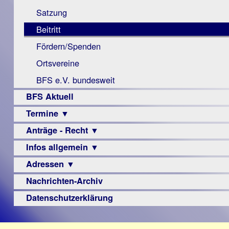
Monokular
Berichte
Satzung
Mac
Beitritt
Instagram-
Fördern/Spenden
Links
Ortsvereine
BFS e.V. bundesweit
BFS Aktuell
Termine ▼
Anträge - Recht ▼
Veranstaltungsprogramme
Infos allgemein ▼
Archiv
Urteile
Adressen ▼
Sehbehinderung
Frühförderung
Nachrichten-Archiv
Augenoptiker
Schule
Berufsbildungswerke
Datenschutzerklärung
Ausbildung
Berufsförderungswerke
–