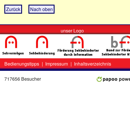
Zurück
Nach oben
unser Logo
Bedienungstipps
|
Impressum
|
Inhaltsverzeichnis
Zweit-
Lo
Menü
717656 Besucher