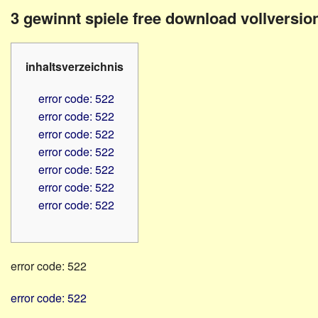
Familienratgeber
Beruf
3 gewinnt spiele free download vollversio
Hörbüchereien
Senioren
Reha-
Hilfsmittel
Lehrer
inhaltsverzeichnis
-
Schulen
PC
error code: 522
Verbände
error code: 522
error code: 522
error code: 522
error code: 522
error code: 522
error code: 522
error code: 522
error code: 522