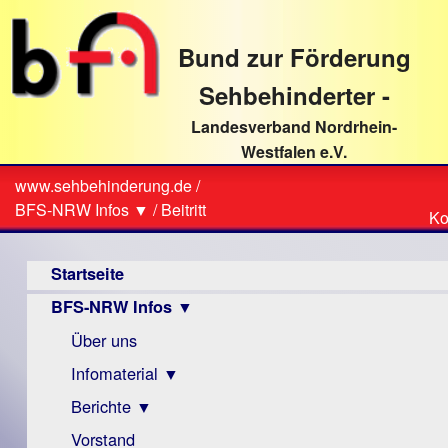
direkt
zum
Bund zur Förderung
Textinhalt
Sehbehinderter -
Landesverband Nordrhein-
Westfalen e.V.
Suche
www.sehbehinderung.de
/
Z
Sie
BFS-NRW Infos ▼
/
Beitritt
Ko
Ko
sind
Hauptmenü
hier
Startseite
BFS-NRW Infos ▼
Über uns
Infomaterial ▼
Berichte ▼
Visus
Zeitschrift
Vorstand
Archiv