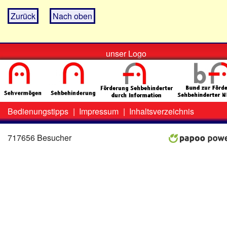
Zurück
Nach oben
unser Logo
Bedienungstipps
|
Impressum
|
Inhaltsverzeichnis
Zweit-
Lo
Menü
717656 Besucher