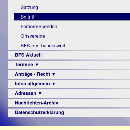
Monokular
Berichte
Satzung
Mac
Beitritt
Instagram-
Fördern/Spenden
Links
Ortsvereine
BFS e.V. bundesweit
BFS Aktuell
Termine ▼
Anträge - Recht ▼
Veranstaltungsprogramme
Infos allgemein ▼
Archiv
Urteile
Adressen ▼
Sehbehinderung
Frühförderung
Nachrichten-Archiv
Augenoptiker
Schule
Berufsbildungswerke
Datenschutzerklärung
Ausbildung
Berufsförderungswerke
–