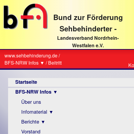
direkt
zum
Bund zur Förderung
Textinhalt
Sehbehinderter -
Landesverband Nordrhein-
Westfalen e.V.
Suche
www.sehbehinderung.de
/
Z
Sie
BFS-NRW Infos ▼
/
Beitritt
Ko
Ko
sind
Hauptmenü
hier
Startseite
BFS-NRW Infos ▼
Über uns
Infomaterial ▼
Berichte ▼
Visus
Zeitschrift
Vorstand
Archiv