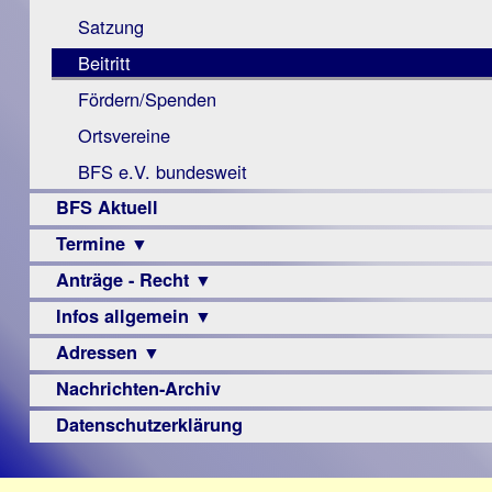
Monokular
Berichte
Satzung
Mac
Beitritt
Instagram-
Fördern/Spenden
Links
Ortsvereine
BFS e.V. bundesweit
BFS Aktuell
Termine ▼
Anträge - Recht ▼
Veranstaltungsprogramme
Infos allgemein ▼
Archiv
Urteile
Adressen ▼
Sehbehinderung
Frühförderung
Nachrichten-Archiv
Augenoptiker
Schule
Berufsbildungswerke
Datenschutzerklärung
Ausbildung
Berufsförderungswerke
–