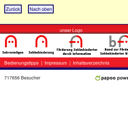
Zurück
Nach oben
unser Logo
Bedienungstipps
|
Impressum
|
Inhaltsverzeichnis
Zweit-
Lo
Menü
717656 Besucher