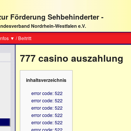
ur Förderung Sehbehinderter -
ndesverband Nordrhein-Westfalen e.V.
Suche
nfos ▼
/
Beitritt
777 casino auszahlung
inhaltsverzeichnis
error code: 522
error code: 522
error code: 522
error code: 522
error code: 522
error code: 522