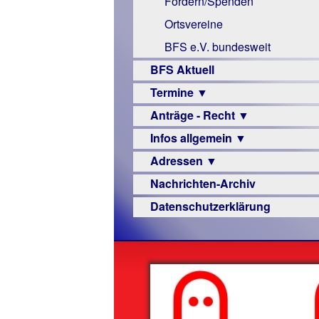
Fördern/Spenden
Links
Ortsvereine
BFS e.V. bundesweit
BFS Aktuell
Termine ▼
Anträge - Recht ▼
Veranstaltungsprogramme
Infos allgemein ▼
Archiv
Urteile
Adressen ▼
Sehbehinderung
Nachrichten-Archiv
Frühförderung
Augenoptiker
Datenschutzerklärung
Schule
Berufsbildungswerke
Ausbildung
Berufsförderungswerke
–
Familienratgeber
Beruf
Hörbüchereien
Senioren
Reha-
Hilfsmittel
Lehrer