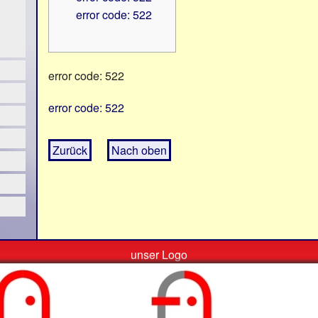
error code: 522
error code: 522
error code: 522
Zurück
Nach oben
unser Logo