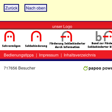
Zurück
Nach oben
unser Logo
Bedienungstipps
|
Impressum
|
Inhaltsverzeichnis
Zweit-
Lo
Menü
717656 Besucher