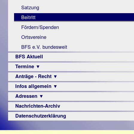
Monokular
Berichte
Satzung
Mac
Beitritt
Instagram-
Fördern/Spenden
Links
Ortsvereine
BFS e.V. bundesweit
BFS Aktuell
Termine ▼
Anträge - Recht ▼
Veranstaltungsprogramme
Infos allgemein ▼
Archiv
Urteile
Adressen ▼
Sehbehinderung
Frühförderung
Nachrichten-Archiv
Augenoptiker
Schule
Berufsbildungswerke
Datenschutzerklärung
Ausbildung
Berufsförderungswerke
–