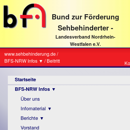
direkt
zum
Bund zur Förderung
Textinhalt
Sehbehinderter -
Landesverband Nordrhein-
Westfalen e.V.
Suche
www.sehbehinderung.de
/
Z
Sie
BFS-NRW Infos ▼
/
Beitritt
Ko
Ko
sind
Hauptmenü
hier
Startseite
BFS-NRW Infos ▼
Über uns
Infomaterial ▼
Berichte ▼
Visus
Zeitschrift
Vorstand
Archiv