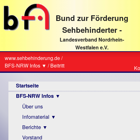
direkt
zum
Bund zur Förderung
Textinhalt
Sehbehinderter -
Landesverband Nordrhein-
Westfalen e.V.
Suche
www.sehbehinderung.de
/
Z
Sie
BFS-NRW Infos ▼
/
Beitritt
Ko
Ko
sind
Hauptmenü
hier
Startseite
BFS-NRW Infos ▼
Über uns
Infomaterial ▼
Berichte ▼
Visus
Zeitschrift
Vorstand
Archiv