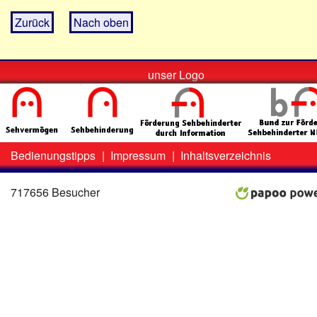
Zurück
Nach oben
unser Logo
Bedienungstipps
|
Impressum
|
Inhaltsverzeichnis
Zweit-
Lo
Menü
717656 Besucher