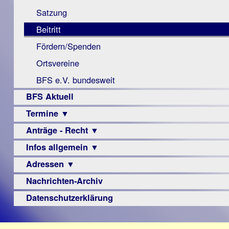
Monokular
Berichte
Satzung
Mac
Beitritt
Instagram-
Fördern/Spenden
Links
Ortsvereine
BFS e.V. bundesweit
BFS Aktuell
Termine ▼
Anträge - Recht ▼
Veranstaltungsprogramme
Infos allgemein ▼
Archiv
Urteile
Adressen ▼
Sehbehinderung
Frühförderung
Nachrichten-Archiv
Augenoptiker
Schule
Berufsbildungswerke
Datenschutzerklärung
Ausbildung
Berufsförderungswerke
–