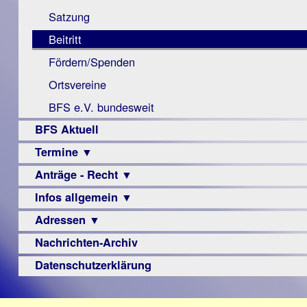
Monokular
Berichte
Satzung
Mac
Beitritt
Instagram-
Fördern/Spenden
Links
Ortsvereine
BFS e.V. bundesweit
BFS Aktuell
Termine ▼
Anträge - Recht ▼
Veranstaltungsprogramme
Infos allgemein ▼
Archiv
Urteile
Adressen ▼
Sehbehinderung
Frühförderung
Nachrichten-Archiv
Augenoptiker
Schule
Berufsbildungswerke
Datenschutzerklärung
Ausbildung
Berufsförderungswerke
–