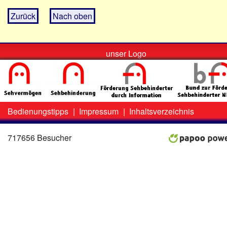
Zurück
Nach oben
unser Logo
Bedienungstipps
|
Impressum
|
Inhaltsverzeichnis
Zweit-
Lo
Menü
717656 Besucher