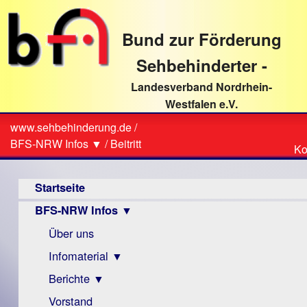
direkt
zum
Bund zur Förderung
Textinhalt
Sehbehinderter -
Landesverband Nordrhein-
Westfalen e.V.
Suche
www.sehbehinderung.de
/
Z
Sie
BFS-NRW Infos ▼
/
Beitritt
Ko
Ko
sind
Hauptmenü
hier
Startseite
BFS-NRW Infos ▼
Über uns
Infomaterial ▼
Berichte ▼
Visus
Zeitschrift
Vorstand
Archiv