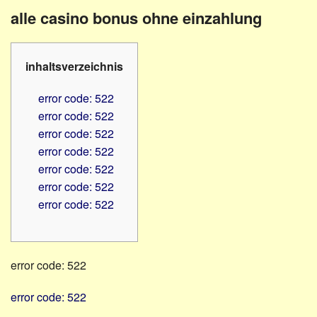
Familienratgeber
Beruf
alle casino bonus ohne einzahlung
Hörbüchereien
Senioren
Reha-
Hilfsmittel
Lehrer
inhaltsverzeichnis
-
Schulen
PC
error code: 522
Verbände
error code: 522
error code: 522
error code: 522
error code: 522
error code: 522
error code: 522
error code: 522
error code: 522