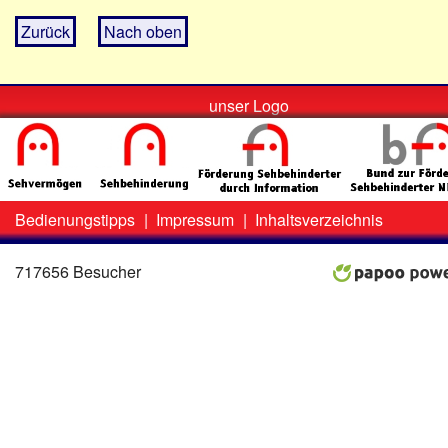
Zurück
Nach oben
unser Logo
Bedienungstipps
|
Impressum
|
Inhaltsverzeichnis
Zweit-
Lo
Menü
717656 Besucher