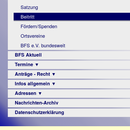
Monokular
Berichte
Satzung
Mac
Beitritt
Instagram-
Fördern/Spenden
Links
Ortsvereine
BFS e.V. bundesweit
BFS Aktuell
Termine ▼
Anträge - Recht ▼
Veranstaltungsprogramme
Infos allgemein ▼
Archiv
Urteile
Adressen ▼
Sehbehinderung
Frühförderung
Nachrichten-Archiv
Augenoptiker
Schule
Berufsbildungswerke
Datenschutzerklärung
Ausbildung
Berufsförderungswerke
–