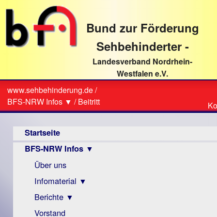
direkt
zum
Bund zur Förderung
Textinhalt
Sehbehinderter -
Landesverband Nordrhein-
Westfalen e.V.
Suche
www.sehbehinderung.de
/
Z
Sie
BFS-NRW Infos ▼
/
Beitritt
Ko
Ko
sind
Hauptmenü
hier
Startseite
BFS-NRW Infos ▼
Über uns
Infomaterial ▼
Berichte ▼
Visus
Zeitschrift
Vorstand
Archiv