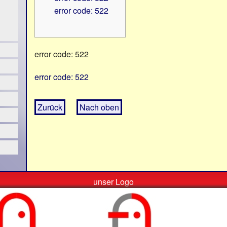
error code: 522
error code: 522
error code: 522
Zurück
Nach oben
unser Logo