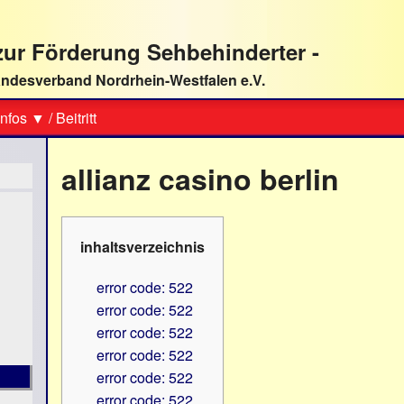
ur Förderung Sehbehinderter -
ndesverband Nordrhein-Westfalen e.V.
Suche
nfos ▼
/
Beitritt
allianz casino berlin
inhaltsverzeichnis
error code: 522
error code: 522
error code: 522
error code: 522
error code: 522
error code: 522