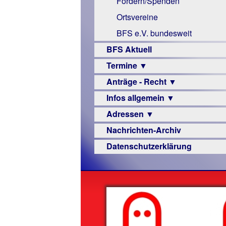
Fördern/Spenden
Links
Ortsvereine
BFS e.V. bundesweit
BFS Aktuell
Termine ▼
Anträge - Recht ▼
Veranstaltungsprogramme
Infos allgemein ▼
Archiv
Urteile
Adressen ▼
Sehbehinderung
Nachrichten-Archiv
Frühförderung
Augenoptiker
Datenschutzerklärung
Schule
Berufsbildungswerke
Ausbildung
Berufsförderungswerke
–
Familienratgeber
Beruf
Hörbüchereien
Senioren
Reha-
Hilfsmittel
Lehrer