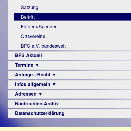
Monokular
Berichte
Satzung
Mac
Beitritt
Instagram-
Fördern/Spenden
Links
Ortsvereine
BFS e.V. bundesweit
BFS Aktuell
Termine ▼
Anträge - Recht ▼
Veranstaltungsprogramme
Infos allgemein ▼
Archiv
Urteile
Adressen ▼
Sehbehinderung
Frühförderung
Nachrichten-Archiv
Augenoptiker
Schule
Berufsbildungswerke
Datenschutzerklärung
Ausbildung
Berufsförderungswerke
–