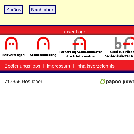
Zurück
Nach oben
unser Logo
Bedienungstipps
|
Impressum
|
Inhaltsverzeichnis
Zweit-
Lo
Menü
717656 Besucher