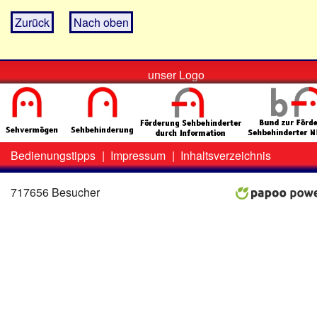
Zurück
Nach oben
unser Logo
Bedienungstipps
|
Impressum
|
Inhaltsverzeichnis
Zweit-
Lo
Menü
717656 Besucher