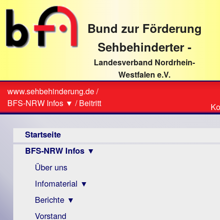
direkt
zum
Bund zur Förderung
Textinhalt
Sehbehinderter -
Landesverband Nordrhein-
Westfalen e.V.
Suche
www.sehbehinderung.de
/
Z
Sie
BFS-NRW Infos ▼
/
Beitritt
Ko
Ko
sind
Hauptmenü
hier
Startseite
BFS-NRW Infos ▼
Über uns
Infomaterial ▼
Berichte ▼
Visus
Zeitschrift
Vorstand
Archiv