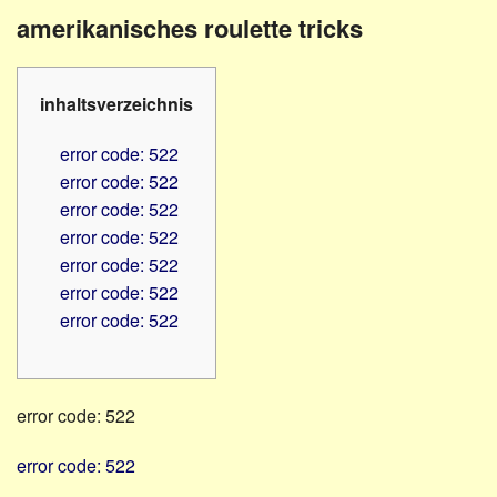
Familienratgeber
Beruf
amerikanisches roulette tricks
Hörbüchereien
Senioren
Reha-
Hilfsmittel
Lehrer
inhaltsverzeichnis
-
Schulen
PC
error code: 522
Verbände
error code: 522
error code: 522
error code: 522
error code: 522
error code: 522
error code: 522
error code: 522
error code: 522