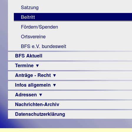
Monokular
Berichte
Satzung
Mac
Beitritt
Instagram-
Fördern/Spenden
Links
Ortsvereine
BFS e.V. bundesweit
BFS Aktuell
Termine ▼
Anträge - Recht ▼
Veranstaltungsprogramme
Infos allgemein ▼
Archiv
Urteile
Adressen ▼
Sehbehinderung
Frühförderung
Nachrichten-Archiv
Augenoptiker
Schule
Berufsbildungswerke
Datenschutzerklärung
Ausbildung
Berufsförderungswerke
–