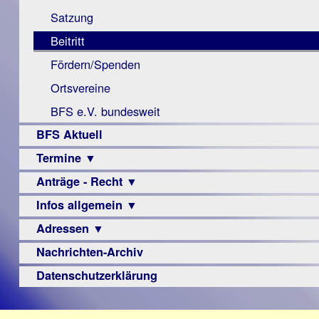
Monokular
Berichte
Satzung
Mac
Beitritt
Instagram-
Fördern/Spenden
Links
Ortsvereine
BFS e.V. bundesweit
BFS Aktuell
Termine ▼
Anträge - Recht ▼
Veranstaltungsprogramme
Infos allgemein ▼
Archiv
Urteile
Adressen ▼
Sehbehinderung
Frühförderung
Nachrichten-Archiv
Augenoptiker
Schule
Berufsbildungswerke
Datenschutzerklärung
Ausbildung
Berufsförderungswerke
–