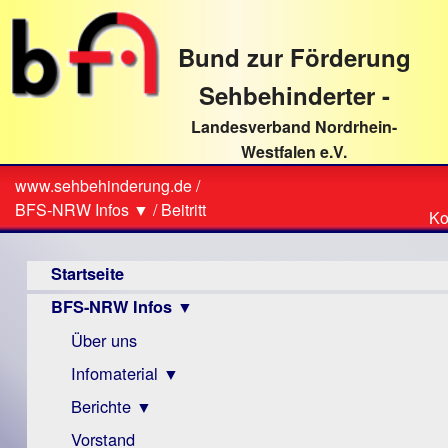
direkt
zum
Bund zur Förderung
Textinhalt
Sehbehinderter -
Landesverband Nordrhein-
Westfalen e.V.
Suche
www.sehbehinderung.de
/
Z
Sie
BFS-NRW Infos ▼
/
Beitritt
Ko
Ko
sind
Hauptmenü
hier
Startseite
BFS-NRW Infos ▼
Über uns
Infomaterial ▼
Berichte ▼
Visus
Zeitschrift
Vorstand
Archiv