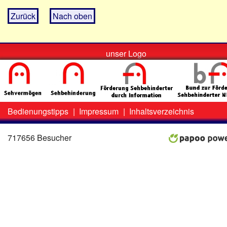
Zurück
Nach oben
unser Logo
Bedienungstipps
|
Impressum
|
Inhaltsverzeichnis
Zweit-
Lo
Menü
717656 Besucher