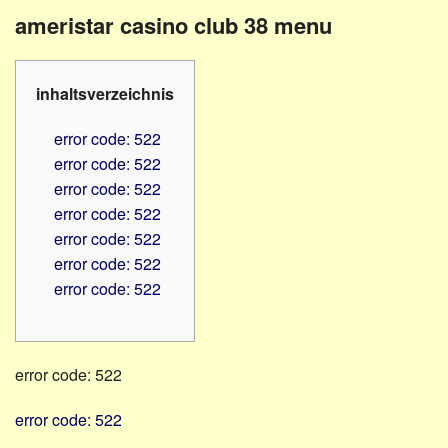
Familienratgeber
Beruf
ameristar casino club 38 menu
Hörbüchereien
Senioren
Reha-
Hilfsmittel
Lehrer
inhaltsverzeichnis
-
Schulen
PC
error code: 522
Verbände
error code: 522
error code: 522
error code: 522
error code: 522
error code: 522
error code: 522
error code: 522
error code: 522