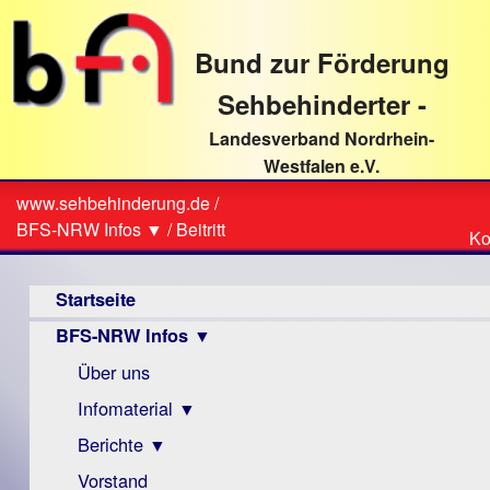
direkt
zum
Bund zur Förderung
Textinhalt
Sehbehinderter -
Landesverband Nordrhein-
Westfalen e.V.
Suche
www.sehbehinderung.de
/
Z
Sie
BFS-NRW Infos ▼
/
Beitritt
Ko
Ko
sind
Hauptmenü
hier
Startseite
BFS-NRW Infos ▼
Über uns
Infomaterial ▼
Berichte ▼
Visus
Zeitschrift
Vorstand
Archiv