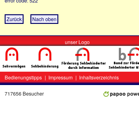
error code: 522
Zurück
Nach oben
unser Logo
Bedienungstipps
|
Impressum
|
Inhaltsverzeichnis
Zweit-
Lo
Menü
717656 Besucher