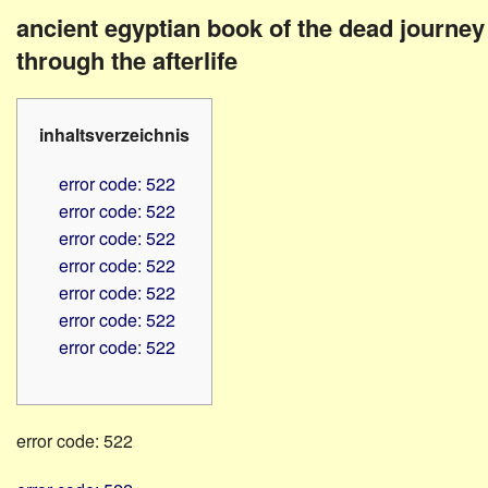
Familienratgeber
Beruf
ancient egyptian book of the dead journey
Hörbüchereien
Senioren
through the afterlife
Reha-
Hilfsmittel
Lehrer
-
Schulen
inhaltsverzeichnis
PC
Verbände
error code: 522
error code: 522
error code: 522
error code: 522
error code: 522
error code: 522
error code: 522
error code: 522