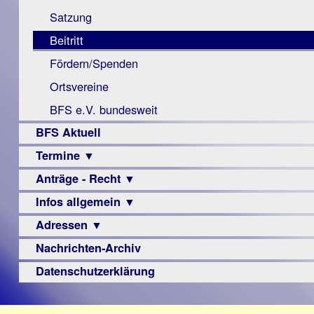
Monokular
Berichte
Satzung
Mac
Beitritt
Instagram-
Fördern/Spenden
Links
Ortsvereine
BFS e.V. bundesweit
BFS Aktuell
Termine ▼
Anträge - Recht ▼
Veranstaltungsprogramme
Infos allgemein ▼
Archiv
Urteile
Adressen ▼
Sehbehinderung
Frühförderung
Nachrichten-Archiv
Augenoptiker
Schule
Berufsbildungswerke
Datenschutzerklärung
Ausbildung
Berufsförderungswerke
–