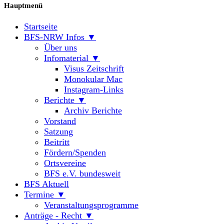
Hauptmenü
Startseite
BFS-NRW Infos ▼
Über uns
Infomaterial ▼
Visus Zeitschrift
Monokular Mac
Instagram-Links
Berichte ▼
Archiv Berichte
Vorstand
Satzung
Beitritt
Fördern/Spenden
Ortsvereine
BFS e.V. bundesweit
BFS Aktuell
Termine ▼
Veranstaltungsprogramme
Anträge - Recht ▼