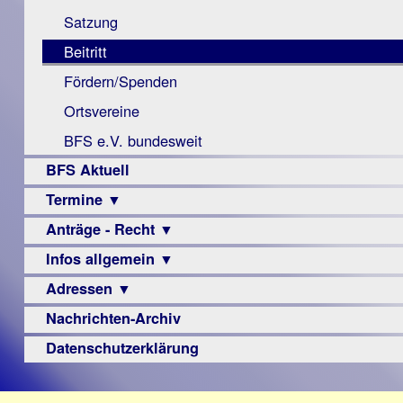
Monokular
Berichte
Satzung
Mac
Beitritt
Instagram-
Fördern/Spenden
Links
Ortsvereine
BFS e.V. bundesweit
BFS Aktuell
Termine ▼
Anträge - Recht ▼
Veranstaltungsprogramme
Infos allgemein ▼
Archiv
Urteile
Adressen ▼
Sehbehinderung
Frühförderung
Nachrichten-Archiv
Augenoptiker
Schule
Berufsbildungswerke
Datenschutzerklärung
Ausbildung
Berufsförderungswerke
–