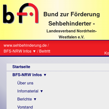
direkt
zum
Bund zur Förderung
Textinhalt
Sehbehinderter -
Landesverband Nordrhein-
Westfalen e.V.
Suche
www.sehbehinderung.de
/
Z
Sie
BFS-NRW Infos ▼
/
Beitritt
Ko
Ko
sind
Hauptmenü
hier
Startseite
BFS-NRW Infos ▼
Über uns
Infomaterial ▼
Berichte ▼
Visus
Zeitschrift
Vorstand
Archiv