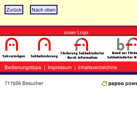
Zurück
Nach oben
unser Logo
Bedienungstipps
|
Impressum
|
Inhaltsverzeichnis
Zweit-
Lo
Menü
717656 Besucher