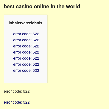
Familienratgeber
Beruf
best casino online in the world
Hörbüchereien
Senioren
Reha-
Hilfsmittel
Lehrer
inhaltsverzeichnis
-
Schulen
PC
error code: 522
Verbände
error code: 522
error code: 522
error code: 522
error code: 522
error code: 522
error code: 522
error code: 522
error code: 522