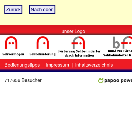
Zurück
Nach oben
unser Logo
Bedienungstipps
|
Impressum
|
Inhaltsverzeichnis
Zweit-
Lo
Menü
717656 Besucher