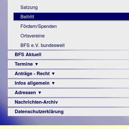
Monokular
Berichte
Satzung
Mac
Beitritt
Instagram-
Fördern/Spenden
Links
Ortsvereine
BFS e.V. bundesweit
BFS Aktuell
Termine ▼
Anträge - Recht ▼
Veranstaltungsprogramme
Infos allgemein ▼
Archiv
Urteile
Adressen ▼
Sehbehinderung
Frühförderung
Nachrichten-Archiv
Augenoptiker
Schule
Berufsbildungswerke
Datenschutzerklärung
Ausbildung
Berufsförderungswerke
–