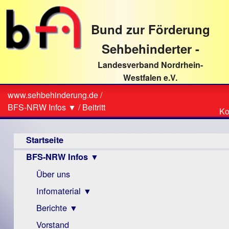
direkt
zum
Bund zur Förderung
Textinhalt
Sehbehinderter -
Landesverband Nordrhein-
Westfalen e.V.
Suche
www.sehbehinderung.de
/
Z
Sie
BFS-NRW Infos ▼
/
Beitritt
Ko
Ko
sind
Hauptmenü
hier
Startseite
BFS-NRW Infos ▼
Über uns
Infomaterial ▼
Berichte ▼
Visus
Zeitschrift
Vorstand
Archiv