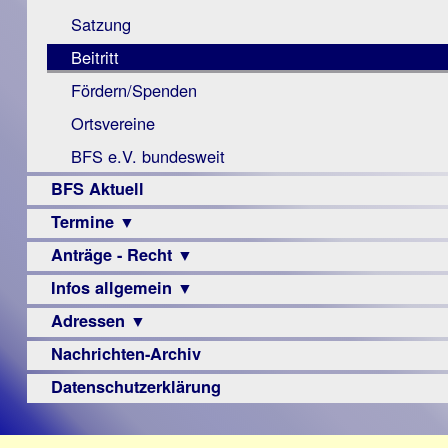
Monokular
Berichte
Satzung
Mac
Beitritt
Instagram-
Fördern/Spenden
Links
Ortsvereine
BFS e.V. bundesweit
BFS Aktuell
Termine ▼
Anträge - Recht ▼
Veranstaltungsprogramme
Infos allgemein ▼
Archiv
Urteile
Adressen ▼
Sehbehinderung
Frühförderung
Nachrichten-Archiv
Augenoptiker
Schule
Berufsbildungswerke
Datenschutzerklärung
Ausbildung
Berufsförderungswerke
–