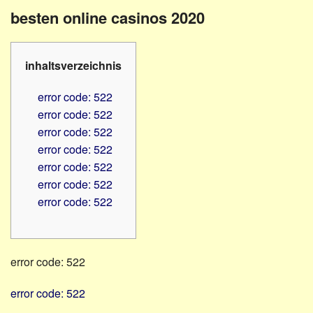
Familienratgeber
Beruf
besten online casinos 2020
Hörbüchereien
Senioren
Reha-
Hilfsmittel
Lehrer
inhaltsverzeichnis
-
Schulen
PC
error code: 522
Verbände
error code: 522
error code: 522
error code: 522
error code: 522
error code: 522
error code: 522
error code: 522
error code: 522