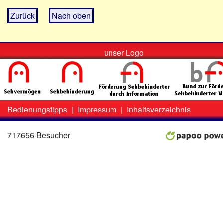
Zurück
Nach oben
unser Logo
Bedienungstipps
|
Impressum
|
Inhaltsverzeichnis
Zweit-
Lo
Menü
717656 Besucher