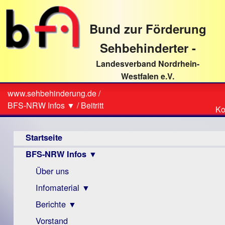
direkt
zum
Bund zur Förderung
Textinhalt
Sehbehinderter -
Landesverband Nordrhein-
Westfalen e.V.
Suche
www.sehbehinderung.de
/
Z
Sie
BFS-NRW Infos ▼
/
Beitritt
Ko
Ko
sind
Hauptmenü
hier
Startseite
BFS-NRW Infos ▼
Über uns
Infomaterial ▼
Berichte ▼
Visus
Zeitschrift
Vorstand
Archiv