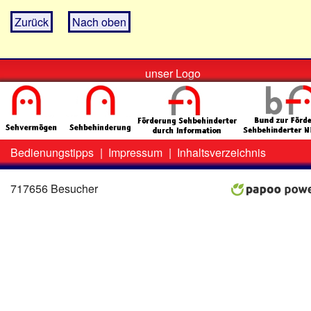
Zurück
Nach oben
unser Logo
Bedienungstipps
|
Impressum
|
Inhaltsverzeichnis
Zweit-
Lo
Menü
717656 Besucher