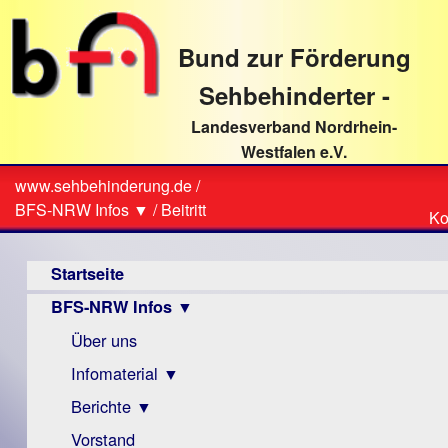
direkt
zum
Bund zur Förderung
Textinhalt
Sehbehinderter -
Landesverband Nordrhein-
Westfalen e.V.
Suche
www.sehbehinderung.de
/
Z
Sie
BFS-NRW Infos ▼
/
Beitritt
Ko
Ko
sind
Hauptmenü
hier
Startseite
BFS-NRW Infos ▼
Über uns
Infomaterial ▼
Berichte ▼
Visus
Zeitschrift
Vorstand
Archiv