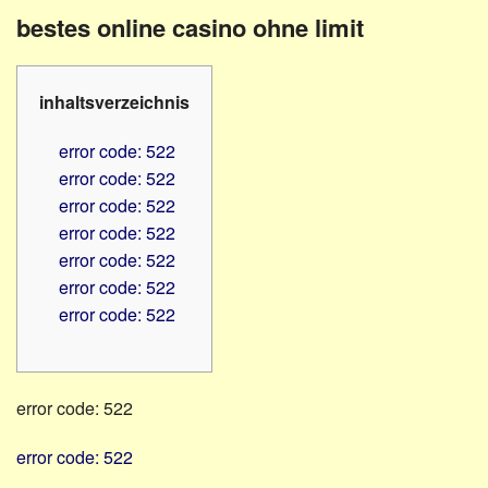
Familienratgeber
Beruf
bestes online casino ohne limit
Hörbüchereien
Senioren
Reha-
Hilfsmittel
Lehrer
inhaltsverzeichnis
-
Schulen
PC
error code: 522
Verbände
error code: 522
error code: 522
error code: 522
error code: 522
error code: 522
error code: 522
error code: 522
error code: 522