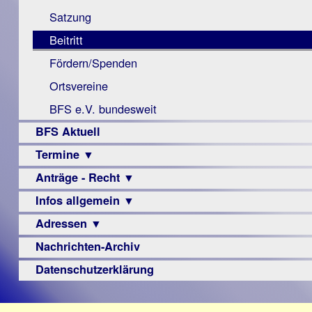
Monokular
Berichte
Satzung
Mac
Beitritt
Instagram-
Fördern/Spenden
Links
Ortsvereine
BFS e.V. bundesweit
BFS Aktuell
Termine ▼
Anträge - Recht ▼
Veranstaltungsprogramme
Infos allgemein ▼
Archiv
Urteile
Adressen ▼
Sehbehinderung
Frühförderung
Nachrichten-Archiv
Augenoptiker
Schule
Berufsbildungswerke
Datenschutzerklärung
Ausbildung
Berufsförderungswerke
–