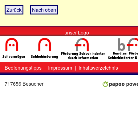
Zurück
Nach oben
unser Logo
Bedienungstipps
|
Impressum
|
Inhaltsverzeichnis
Zweit-
Lo
Menü
717656 Besucher