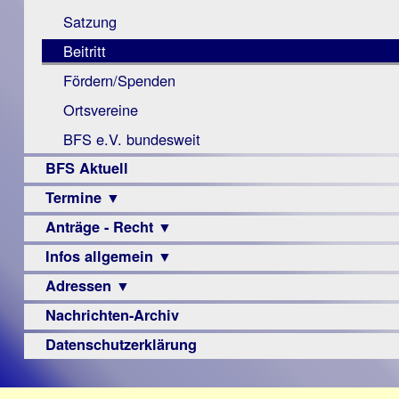
Monokular
Berichte
Satzung
Mac
Beitritt
Instagram-
Fördern/Spenden
Links
Ortsvereine
BFS e.V. bundesweit
BFS Aktuell
Termine ▼
Anträge - Recht ▼
Veranstaltungsprogramme
Infos allgemein ▼
Archiv
Urteile
Adressen ▼
Sehbehinderung
Frühförderung
Nachrichten-Archiv
Augenoptiker
Schule
Berufsbildungswerke
Datenschutzerklärung
Ausbildung
Berufsförderungswerke
–