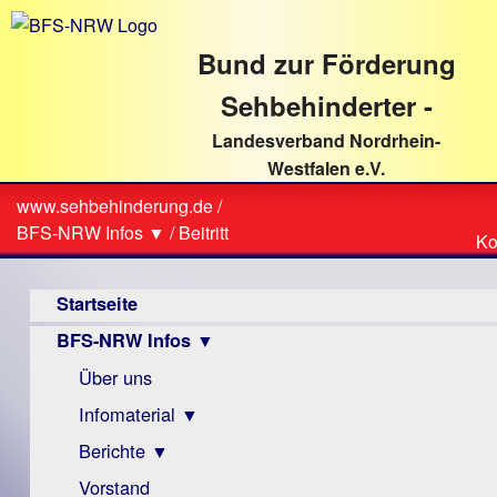
direkt
zum
Bund zur Förderung
Textinhalt
Sehbehinderter -
Landesverband Nordrhein-
Westfalen e.V.
Suche
www.sehbehinderung.de
/
Z
Sie
BFS-NRW Infos ▼
/
Beitritt
Ko
Ko
sind
Hauptmenü
hier
Startseite
BFS-NRW Infos ▼
Über uns
Infomaterial ▼
Berichte ▼
Visus
Zeitschrift
Vorstand
Archiv