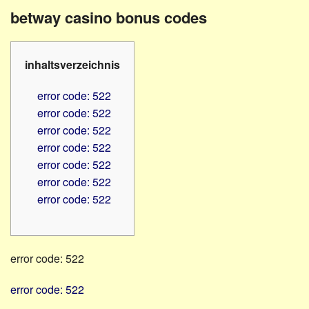
Familienratgeber
Beruf
betway casino bonus codes
Hörbüchereien
Senioren
Reha-
Hilfsmittel
Lehrer
inhaltsverzeichnis
-
Schulen
PC
error code: 522
Verbände
error code: 522
error code: 522
error code: 522
error code: 522
error code: 522
error code: 522
error code: 522
error code: 522