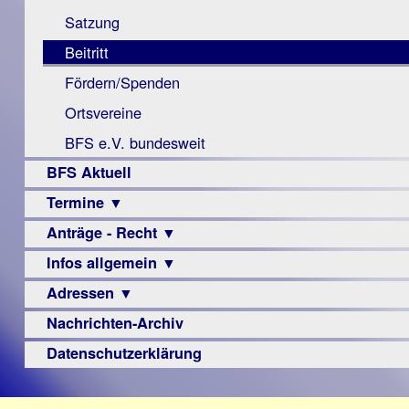
Monokular
Berichte
Satzung
Mac
Beitritt
Instagram-
Fördern/Spenden
Links
Ortsvereine
BFS e.V. bundesweit
BFS Aktuell
Termine ▼
Anträge - Recht ▼
Veranstaltungsprogramme
Infos allgemein ▼
Archiv
Urteile
Adressen ▼
Sehbehinderung
Frühförderung
Nachrichten-Archiv
Augenoptiker
Schule
Berufsbildungswerke
Datenschutzerklärung
Ausbildung
Berufsförderungswerke
–