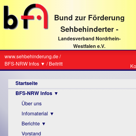
direkt
zum
Bund zur Förderung
Textinhalt
Sehbehinderter -
Landesverband Nordrhein-
Westfalen e.V.
Suche
www.sehbehinderung.de
/
Z
Sie
BFS-NRW Infos ▼
/
Beitritt
Ko
Ko
sind
Hauptmenü
hier
Startseite
BFS-NRW Infos ▼
Über uns
Infomaterial ▼
Berichte ▼
Visus
Zeitschrift
Vorstand
Archiv