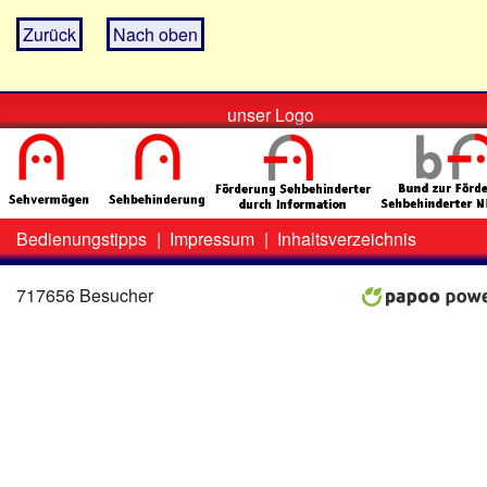
Zurück
Nach oben
unser Logo
Bedienungstipps
|
Impressum
|
Inhaltsverzeichnis
Zweit-
Lo
Menü
717656 Besucher