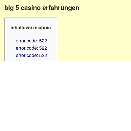
Familienratgeber
Beruf
big 5 casino erfahrungen
Hörbüchereien
Senioren
Reha-
Hilfsmittel
Lehrer
inhaltsverzeichnis
-
Schulen
PC
error code: 522
Verbände
error code: 522
error code: 522
error code: 522
error code: 522
error code: 522
error code: 522
error code: 522
error code: 522