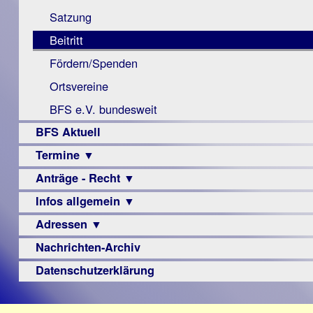
Monokular
Berichte
Satzung
Mac
Beitritt
Instagram-
Fördern/Spenden
Links
Ortsvereine
BFS e.V. bundesweit
BFS Aktuell
Termine ▼
Anträge - Recht ▼
Veranstaltungsprogramme
Infos allgemein ▼
Archiv
Urteile
Adressen ▼
Sehbehinderung
Frühförderung
Nachrichten-Archiv
Augenoptiker
Schule
Berufsbildungswerke
Datenschutzerklärung
Ausbildung
Berufsförderungswerke
–