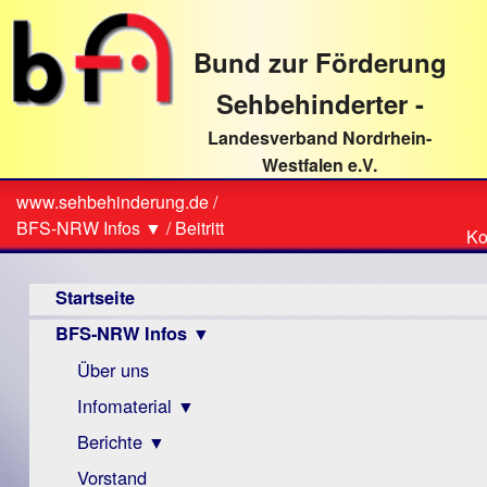
direkt
zum
Bund zur Förderung
Textinhalt
Sehbehinderter -
Landesverband Nordrhein-
Westfalen e.V.
Suche
www.sehbehinderung.de
/
Z
Sie
BFS-NRW Infos ▼
/
Beitritt
Ko
Ko
sind
Hauptmenü
hier
Startseite
BFS-NRW Infos ▼
Über uns
Infomaterial ▼
Berichte ▼
Visus
Zeitschrift
Vorstand
Archiv