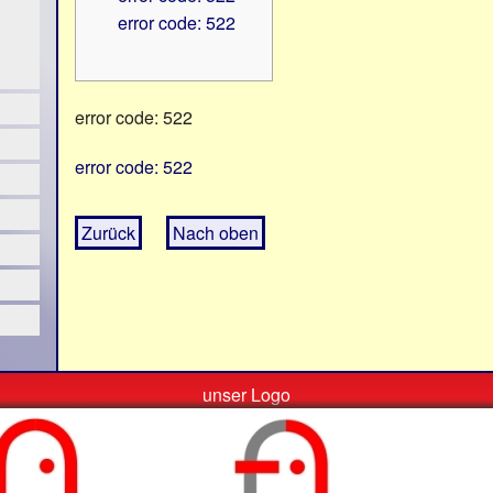
error code: 522
error code: 522
error code: 522
Zurück
Nach oben
unser Logo