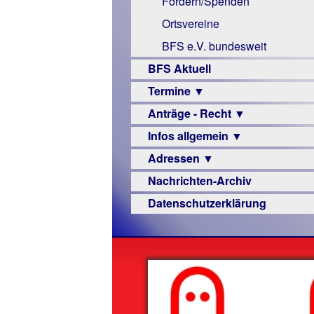
Fördern/Spenden
Links
Ortsvereine
BFS e.V. bundesweit
BFS Aktuell
Termine ▼
Anträge - Recht ▼
Veranstaltungsprogramme
Infos allgemein ▼
Archiv
Urteile
Adressen ▼
Sehbehinderung
Nachrichten-Archiv
Frühförderung
Augenoptiker
Datenschutzerklärung
Schule
Berufsbildungswerke
Ausbildung
Berufsförderungswerke
–
Familienratgeber
Beruf
Hörbüchereien
Senioren
Reha-
Hilfsmittel
Lehrer