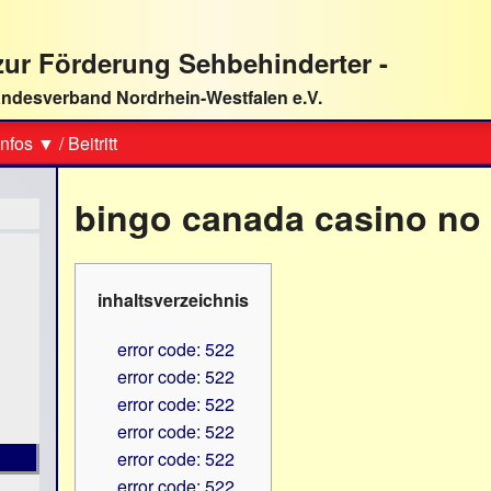
ur Förderung Sehbehinderter -
ndesverband Nordrhein-Westfalen e.V.
Suche
nfos ▼
/
Beitritt
bingo canada casino no
inhaltsverzeichnis
error code: 522
error code: 522
error code: 522
error code: 522
error code: 522
error code: 522