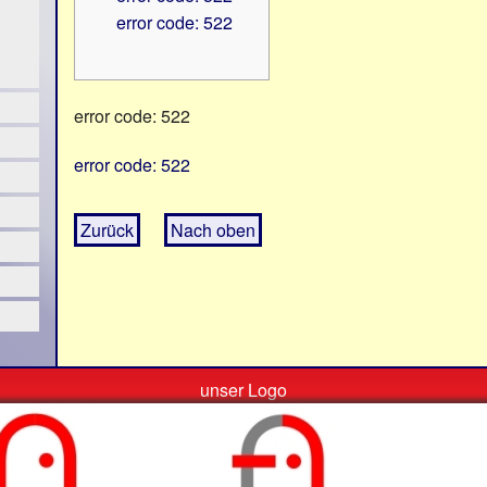
error code: 522
error code: 522
error code: 522
Zurück
Nach oben
unser Logo