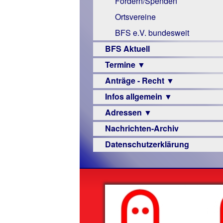
Fördern/Spenden
Links
Ortsvereine
BFS e.V. bundesweit
BFS Aktuell
Termine ▼
Anträge - Recht ▼
Veranstaltungsprogramme
Infos allgemein ▼
Archiv
Urteile
Adressen ▼
Sehbehinderung
Nachrichten-Archiv
Frühförderung
Augenoptiker
Datenschutzerklärung
Schule
Berufsbildungswerke
Ausbildung
Berufsförderungswerke
–
Familienratgeber
Beruf
Hörbüchereien
Senioren
Reha-
Hilfsmittel
Lehrer