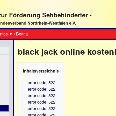
ur Förderung Sehbehinderter -
ndesverband Nordrhein-Westfalen e.V.
Suche
nfos ▼
/
Beitritt
black jack online kosten
inhaltsverzeichnis
error code: 522
error code: 522
error code: 522
error code: 522
error code: 522
error code: 522