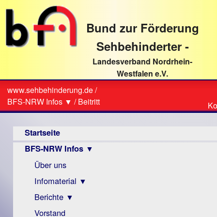
direkt
zum
Bund zur Förderung
Textinhalt
Sehbehinderter -
Landesverband Nordrhein-
Westfalen e.V.
Suche
www.sehbehinderung.de
/
Z
Sie
BFS-NRW Infos ▼
/
Beitritt
Ko
Ko
sind
Hauptmenü
hier
Startseite
BFS-NRW Infos ▼
Über uns
Infomaterial ▼
Berichte ▼
Visus
Zeitschrift
Vorstand
Archiv