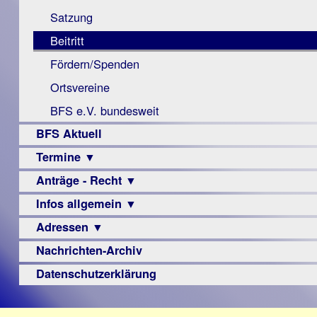
Monokular
Berichte
Satzung
Mac
Beitritt
Instagram-
Fördern/Spenden
Links
Ortsvereine
BFS e.V. bundesweit
BFS Aktuell
Termine ▼
Anträge - Recht ▼
Veranstaltungsprogramme
Infos allgemein ▼
Archiv
Urteile
Adressen ▼
Sehbehinderung
Frühförderung
Nachrichten-Archiv
Augenoptiker
Schule
Berufsbildungswerke
Datenschutzerklärung
Ausbildung
Berufsförderungswerke
–