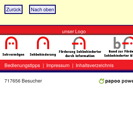
Zurück
Nach oben
unser Logo
Bedienungstipps
|
Impressum
|
Inhaltsverzeichnis
Zweit-
Lo
Menü
717656 Besucher