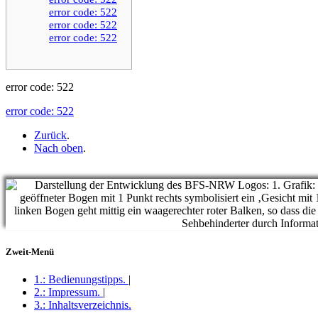
error code: 522
error code: 522
error code: 522
error code: 522
error code: 522
Zurück
.
Nach oben
.
Zweit-Menü
1.:
Bedienungstipps
.
|
2.:
Impressum
.
|
3.:
Inhaltsverzeichnis
.