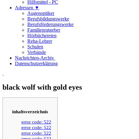
Hilfsmittel - PC
Adressen ▼
Augenoptiker
Berufsbildungswerke
Berufsförderungswerke
Familienratgeber
Hörbüchereien
Reha-Lehrer
Schulen
Verbände
Nachrichten-Archiv
Datenschutzerklärung
.
black wolf with gold eyes
inhaltsverzeichnis
error code: 522
error code: 522
error code: 522
error code: 522