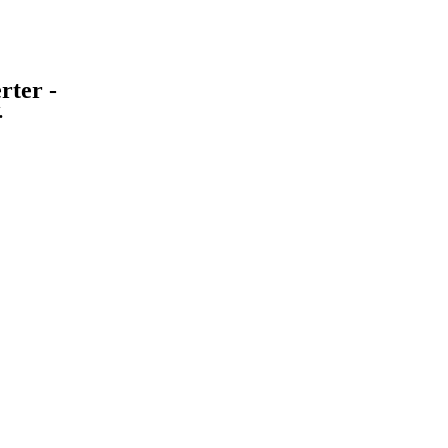
rter -
.