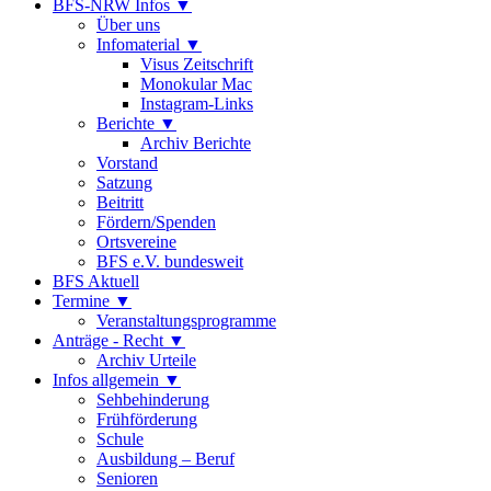
BFS-NRW Infos ▼
Über uns
Infomaterial ▼
Visus Zeitschrift
Monokular Mac
Instagram-Links
Berichte ▼
Archiv Berichte
Vorstand
Satzung
Beitritt
Fördern/Spenden
Ortsvereine
BFS e.V. bundesweit
BFS Aktuell
Termine ▼
Veranstaltungsprogramme
Anträge - Recht ▼
Archiv Urteile
Infos allgemein ▼
Sehbehinderung
Frühförderung
Schule
Ausbildung – Beruf
Senioren