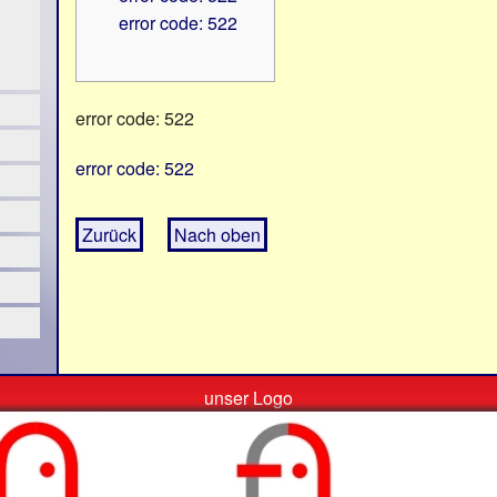
error code: 522
error code: 522
error code: 522
Zurück
Nach oben
unser Logo