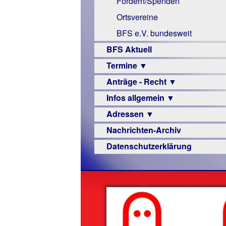
Fördern/Spenden
Links
Ortsvereine
BFS e.V. bundesweit
BFS Aktuell
Termine ▼
Anträge - Recht ▼
Veranstaltungsprogramme
Infos allgemein ▼
Archiv
Urteile
Adressen ▼
Sehbehinderung
Nachrichten-Archiv
Frühförderung
Augenoptiker
Datenschutzerklärung
Schule
Berufsbildungswerke
Ausbildung
Berufsförderungswerke
–
Familienratgeber
Beruf
Hörbüchereien
Senioren
Reha-
Hilfsmittel
Lehrer