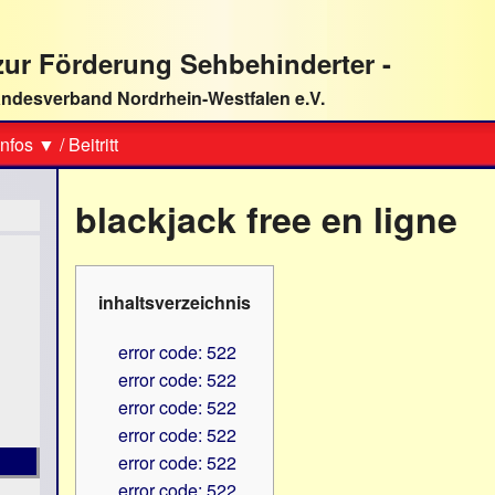
ur Förderung Sehbehinderter -
ndesverband Nordrhein-Westfalen e.V.
Suche
nfos ▼
/
Beitritt
blackjack free en ligne
inhaltsverzeichnis
error code: 522
error code: 522
error code: 522
error code: 522
error code: 522
error code: 522