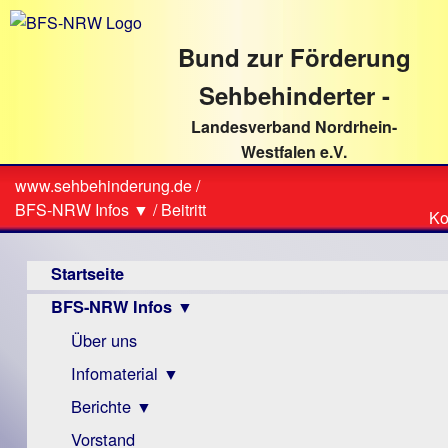
direkt
zum
Bund zur Förderung
Textinhalt
Sehbehinderter -
Landesverband Nordrhein-
Westfalen e.V.
Suche
www.sehbehinderung.de
/
Z
Sie
BFS-NRW Infos ▼
/
Beitritt
Ko
Ko
sind
Hauptmenü
hier
Startseite
BFS-NRW Infos ▼
Über uns
Infomaterial ▼
Berichte ▼
Visus
Zeitschrift
Vorstand
Archiv