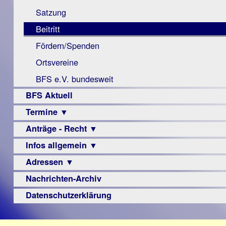
Monokular
Berichte
Satzung
Mac
Beitritt
Instagram-
Fördern/Spenden
Links
Ortsvereine
BFS e.V. bundesweit
BFS Aktuell
Termine ▼
Anträge - Recht ▼
Veranstaltungsprogramme
Infos allgemein ▼
Archiv
Urteile
Adressen ▼
Sehbehinderung
Frühförderung
Nachrichten-Archiv
Augenoptiker
Schule
Berufsbildungswerke
Datenschutzerklärung
Ausbildung
Berufsförderungswerke
–