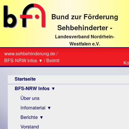
direkt
zum
Bund zur Förderung
Textinhalt
Sehbehinderter -
Landesverband Nordrhein-
Westfalen e.V.
Suche
www.sehbehinderung.de
/
Z
Sie
BFS-NRW Infos ▼
/
Beitritt
Ko
Ko
sind
Hauptmenü
hier
Startseite
BFS-NRW Infos ▼
Über uns
Infomaterial ▼
Berichte ▼
Visus
Zeitschrift
Vorstand
Archiv