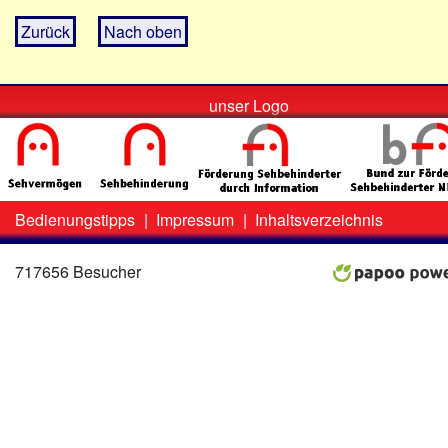
Zurück
Nach oben
unser Logo
Bedienungstipps
|
Impressum
|
Inhaltsverzeichnis
Zweit-
Lo
Menü
717656 Besucher