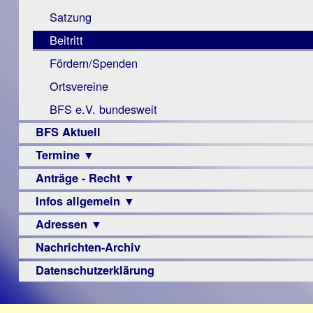
Monokular
Berichte
Satzung
Mac
Beitritt
Instagram-
Fördern/Spenden
Links
Ortsvereine
BFS e.V. bundesweit
BFS Aktuell
Termine ▼
Anträge - Recht ▼
Veranstaltungsprogramme
Infos allgemein ▼
Archiv
Urteile
Adressen ▼
Sehbehinderung
Frühförderung
Nachrichten-Archiv
Augenoptiker
Schule
Berufsbildungswerke
Datenschutzerklärung
Ausbildung
Berufsförderungswerke
–