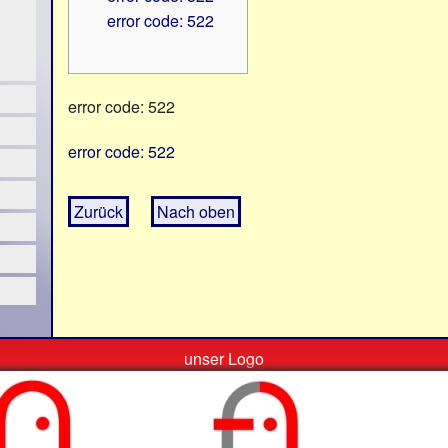
error code: 522
error code: 522
error code: 522
Zurück
Nach oben
unser Logo