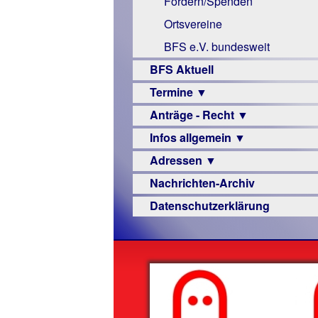
Fördern/Spenden
Links
Ortsvereine
BFS e.V. bundesweit
BFS Aktuell
Termine ▼
Anträge - Recht ▼
Veranstaltungsprogramme
Infos allgemein ▼
Archiv
Urteile
Adressen ▼
Sehbehinderung
Nachrichten-Archiv
Frühförderung
Augenoptiker
Datenschutzerklärung
Schule
Berufsbildungswerke
Ausbildung
Berufsförderungswerke
–
Familienratgeber
Beruf
Hörbüchereien
Senioren
Reha-
Hilfsmittel
Lehrer