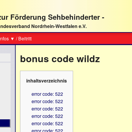
ur Förderung Sehbehinderter -
ndesverband Nordrhein-Westfalen e.V.
Suche
nfos ▼
/
Beitritt
bonus code wildz
inhaltsverzeichnis
error code: 522
error code: 522
error code: 522
error code: 522
error code: 522
error code: 522