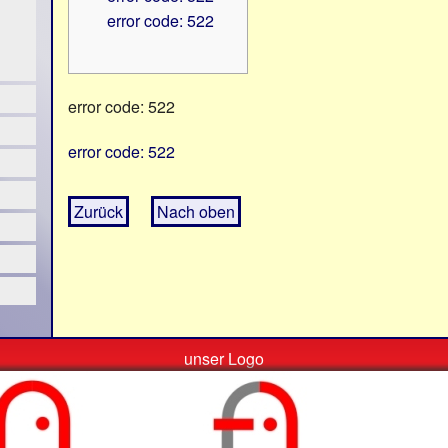
error code: 522
error code: 522
error code: 522
Zurück
Nach oben
unser Logo