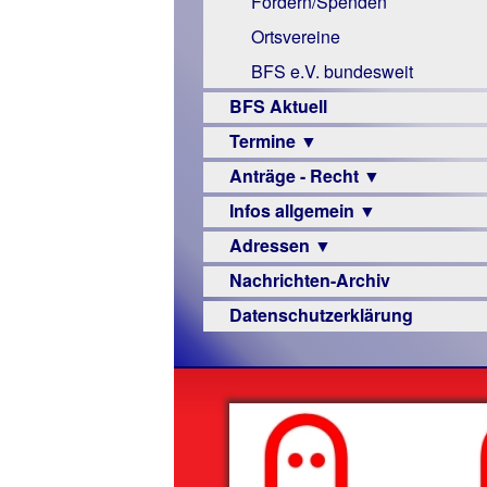
Fördern/Spenden
Links
Ortsvereine
BFS e.V. bundesweit
BFS Aktuell
Termine ▼
Anträge - Recht ▼
Veranstaltungsprogramme
Infos allgemein ▼
Archiv
Urteile
Adressen ▼
Sehbehinderung
Nachrichten-Archiv
Frühförderung
Augenoptiker
Datenschutzerklärung
Schule
Berufsbildungswerke
Ausbildung
Berufsförderungswerke
–
Familienratgeber
Beruf
Hörbüchereien
Senioren
Reha-
Hilfsmittel
Lehrer