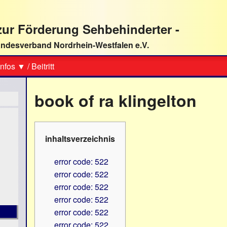
ur Förderung Sehbehinderter -
ndesverband Nordrhein-Westfalen e.V.
Suche
nfos ▼
/
Beitritt
book of ra klingelton
inhaltsverzeichnis
error code: 522
error code: 522
error code: 522
error code: 522
error code: 522
error code: 522