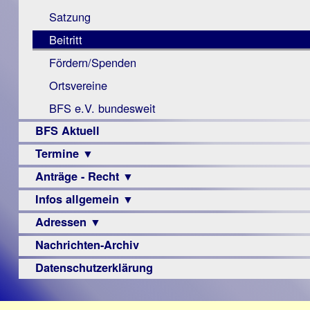
Monokular
Berichte
Satzung
Mac
Beitritt
Instagram-
Fördern/Spenden
Links
Ortsvereine
BFS e.V. bundesweit
BFS Aktuell
Termine ▼
Anträge - Recht ▼
Veranstaltungsprogramme
Infos allgemein ▼
Archiv
Urteile
Adressen ▼
Sehbehinderung
Frühförderung
Nachrichten-Archiv
Augenoptiker
Schule
Berufsbildungswerke
Datenschutzerklärung
Ausbildung
Berufsförderungswerke
–