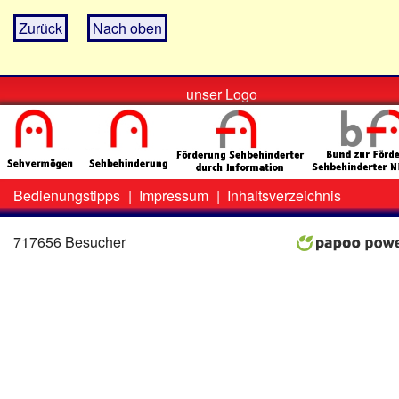
Zurück
Nach oben
unser Logo
Bedienungstipps
|
Impressum
|
Inhaltsverzeichnis
Zweit-
Lo
Menü
717656 Besucher