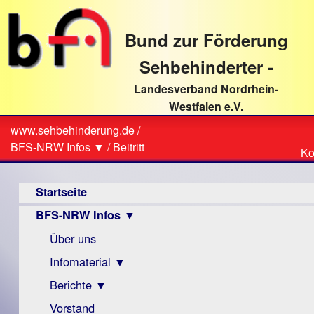
direkt
zum
Bund zur Förderung
Textinhalt
Sehbehinderter -
Landesverband Nordrhein-
Westfalen e.V.
Suche
www.sehbehinderung.de
/
Z
Sie
BFS-NRW Infos ▼
/
Beitritt
Ko
Ko
sind
Hauptmenü
hier
Startseite
BFS-NRW Infos ▼
Über uns
Infomaterial ▼
Berichte ▼
Visus
Zeitschrift
Vorstand
Archiv